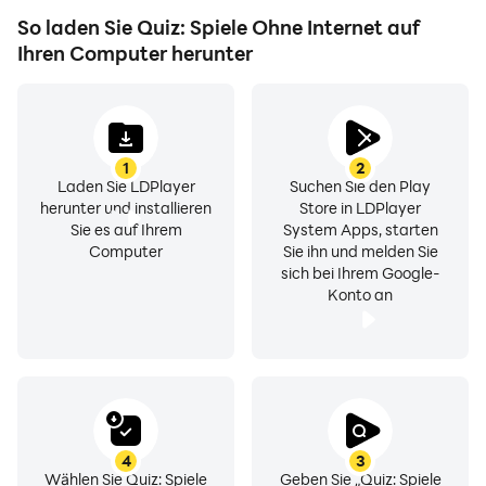
So laden Sie Quiz: Spiele Ohne Internet auf
Ihren Computer herunter
1
2
Laden Sie LDPlayer
Suchen Sie den Play
herunter und installieren
Store in LDPlayer
Sie es auf Ihrem
System Apps, starten
Computer
Sie ihn und melden Sie
sich bei Ihrem Google-
Konto an
4
3
Wählen Sie Quiz: Spiele
Geben Sie „Quiz: Spiele