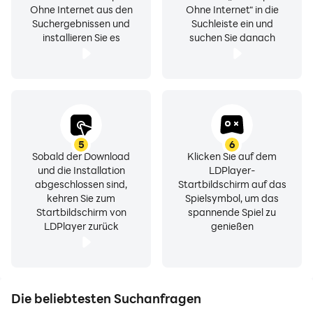
Ohne Internet aus den
Ohne Internet“ in die
Suchergebnissen und
Suchleiste ein und
installieren Sie es
suchen Sie danach
5
6
Sobald der Download
Klicken Sie auf dem
und die Installation
LDPlayer-
abgeschlossen sind,
Startbildschirm auf das
kehren Sie zum
Spielsymbol, um das
Startbildschirm von
spannende Spiel zu
LDPlayer zurück
genießen
Die beliebtesten Suchanfragen