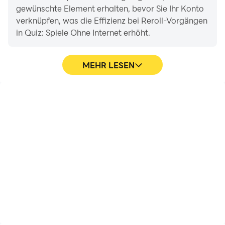
gewünschte Element erhalten, bevor Sie Ihr Konto
verknüpfen, was die Effizienz bei Reroll-Vorgängen
in Quiz: Spiele Ohne Internet erhöht.
MEHR LESEN
Videorecorder
Dank der hohen FPS-
Erfassen Sie ganz einfach
Unterstützung sind die
Ihre Leistung und Ihr
Grafiken von Quiz: Spiele
Gameplay in Quiz: Spiele
Ohne Internet-Spielen
Ohne Internet und helfen
flüssiger und die Aktionen
Sie dabei, Fahrtechniken
flüssiger, was das visuelle
zu erlernen und zu
Erlebnis und das
verbessern, oder teilen
Eintauchen in das Quiz:
Sie Spielerlebnisse und
Spiele Ohne Internet-
Erfolge mit anderen
Spiel verbessert.
Spielern.