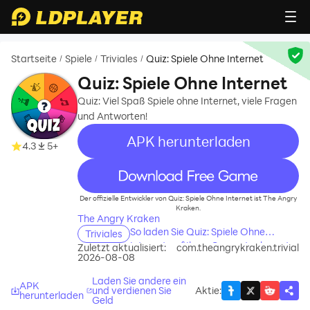
Startseite
Spiele
Triviales
Quiz: Spiele Ohne Internet
/
/
/
Quiz: Spiele Ohne Internet
Quiz: Viel Spaß Spiele ohne Internet, viele Fragen
und Antworten!
APK herunterladen
4.3
5+
recommend
Der offizielle Entwickler von Quiz: Spiele Ohne Internet ist The Angry
Kraken.
The Angry Kraken
So laden Sie Quiz: Spiele Ohne
Triviales
Internet auf Ihren Computer herunter
Zuletzt aktualisiert:
com.theangrykraken.trivial
2026-08-08
Laden Sie andere ein
APK
und verdienen Sie
Aktie
:
herunterladen
Geld