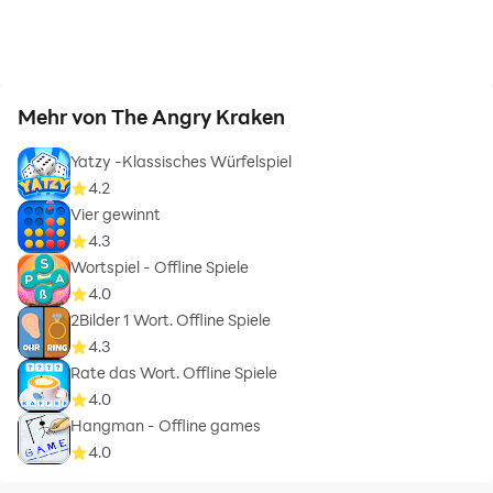
Mehr von The Angry Kraken
Yatzy -Klassisches Würfelspiel
4.2
Vier gewinnt
4.3
Wortspiel - Offline Spiele
4.0
2Bilder 1 Wort. Offline Spiele
4.3
Rate das Wort. Offline Spiele
4.0
Hangman - Offline games
4.0