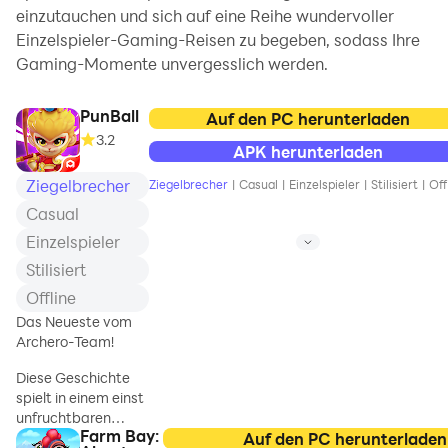
einzutauchen und sich auf eine Reihe wundervoller
Einzelspieler-Gaming-Reisen zu begeben, sodass Ihre
Gaming-Momente unvergesslich werden.
PunBall
Auf den PC herunterladen
3.2
APK herunterladen
Ziegelbrecher
Ziegelbrecher
|
Casual
|
Einzelspieler
|
Stilisiert
|
Off
Casual
Einzelspieler
Stilisiert
Offline
Das Neueste vom
Archero-Team!
Diese Geschichte
spielt in einem einst
unfruchtbaren
Farm Bay:
Land, in dem Zeus
Auf den PC herunterladen