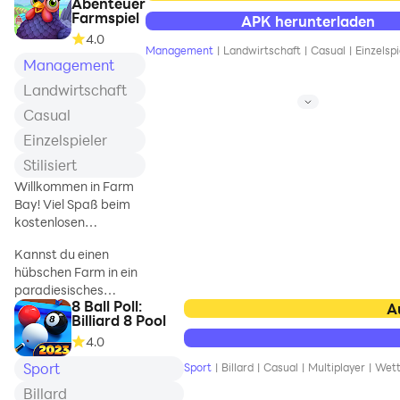
Abenteuer
die Zivilisation
Farmspiel
APK herunterladen
schuf. Mit der Zeit
4.0
wurde Zeus faul und
Management
|
Landwirtschaft
|
Casual
|
Einzelspi
ein böser Schatten
Management
erschien, der Chaos
Landwirtschaft
anrichtete und
Casual
Wellen des Bösen
über alle brachte.
Einzelspieler
Stilisiert
Jetzt steht eine
Willkommen in Farm
einsame Magierin,
Bay! Viel Spaß beim
hübsch und stark,
kostenlosen
als einzige Retterin
Farmspiel!
auf der Suche nach
Kannst du einen
Licht über die
hübschen Farm in ein
Dunkelheit.
paradiesisches
Folge ihr auf diesem
8 Ball Poll:
Buchtland
A
Schurkenabenteuer;
Billiard 8 Pool
verwandeln? Genieße
verliere aber nicht,
4.0
das lustige
sonst musst du
Bauernhof-Spiel, um
wieder bei Null
Sport
Sport
|
Billard
|
Casual
|
Multiplayer
|
Wett
ein prächtiges
anfangen!
Billard
Küstendorf zu bauen!