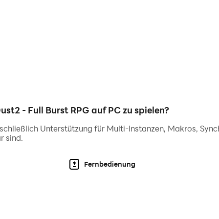
tails
: Erlebe die beeindruckende Grafik in noch besserer Q
schreitet
: Tauche in die komplexe Geschichte ein und geni
: Nutze die Präzision von Maus und Tastatur, um deine Schlac
 das Evil Castle vor
: Stelle deine Fähigkeiten auf dem PC 
iel herauszuholen.
2 - Full Burst RPG auf PC zu spielen?
inschließlich Unterstützung für Multi-Instanzen, Makros, Syn
r sind.
Fernbedienung