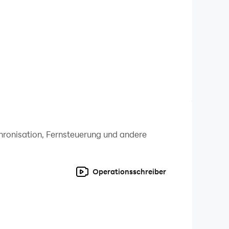
ualität auf dem großen Bildschirm deines PCs.
eße die Tiefe der Handlung auf einem
hten effizient zu steuern und strategisch zu
unter Beweis und meistere die
chronisation, Fernsteuerung und andere
Operationsschreiber