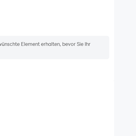
ünschte Element erhalten, bevor Sie Ihr
Tastatur und Maus
rst RPG müssen Spieler wiederholt Aktionen wie
rtigkeitsauswahl und Kämpfe ausführen, wobei
 bequemere und reaktionsschnellere Bedienung
ermöglichen.