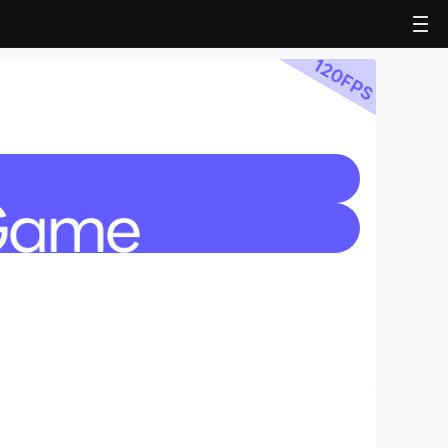
120
FPS