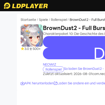
Startseite
Spiele
Rollenspiel
BrownDust2 - Full Bur
/
/
/
BrownDust2 - Full Bur
Charakterpaket 10: Die Geschichte des
3.0
500+
recommend
NEOWIZ
So laden Sie BrownDust2 -
Rollenspiel
Zuletzt aktualisiert: 2026-08-01
com.ne
APK herunterladen
Laden Sie andere ein und verdi