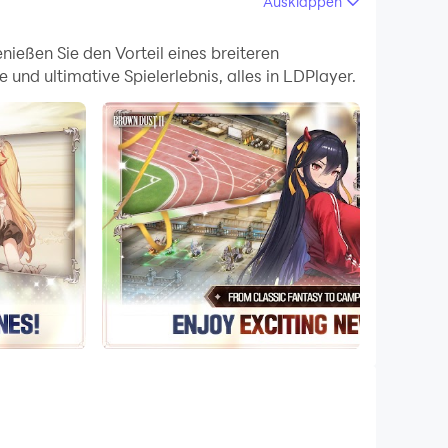
Ausklappen
 einem einzigartigen 3x4-
 Anwerbungsverträge und starte dein
ießen Sie den Vorteil eines breiteren
und ultimative Spielerlebnis, alles in LDPlayer.