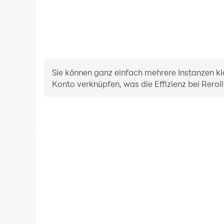
Sie können ganz einfach mehrere Instanzen kl
Konto verknüpfen, was die Effizienz bei Rerol
Dank der hohen FPS-Unterstützung sind die Grafike
RPG-Spielen flüssiger und die Aktionen flüssiger, wa
Eintauchen in das BrownDust2 - Full Burst 