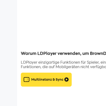
High-End-2D-Grafik mit überwältigenden De
Fesselnde Handlung, die Zeit und Raum über
übersichtlichen PC-Display.
Einzigartiges 3x4-Simulationskampfsystem
gewinnen.
Bereite dich auf PvP-Herausforderungen und
Herausforderungen, um das Beste aus dem Sp
Warum LDPlayer verwenden, um BrownDust
LDPlayer einzigartige Funktionen für Spieler, e
Funktionen, die auf Mobilgeräten nicht verfügba
Multiinstanz & Sync