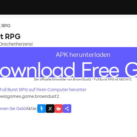
st RPG
st RPG
 Drachenherzens!
APK herunterladen
Der offizielle Entwickler von BrownDust2 - Full Burst RPG ist NEOWIZ.
 Full Burst RPG auf Ihren Computer herunter
owizgames.game.browndust2
enen Sie Geld
Aktie
: