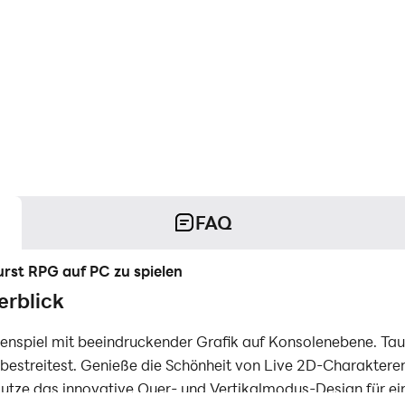
FAQ
rst RPG auf PC zu spielen
rblick
nspiel mit beeindruckender Grafik auf Konsolenebene. Tauch
bestreitest. Genieße die Schönheit von Live 2D-Charaktere
tze das innovative Quer- und Vertikalmodus-Design für ein 