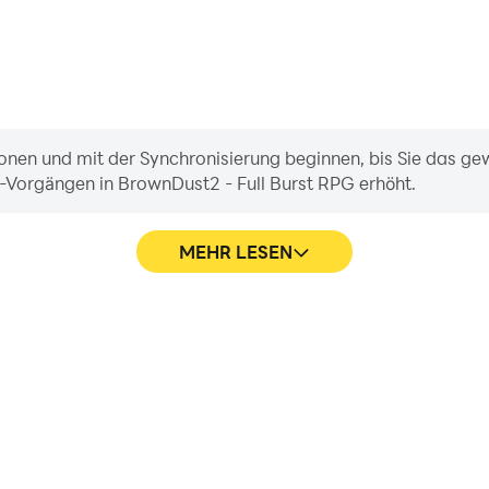
onen und mit der Synchronisierung beginnen, bis Sie das gew
l-Vorgängen in BrownDust2 - Full Burst RPG erhöht.
MEHR LESEN
n von BrownDust2 - Full Burst
In BrownDust2 - Full Bu
s das visuelle Erlebnis und das
Charakterbewegungen, Fe
RPG-Spiel verbessert.
Tastatur und Maus eine