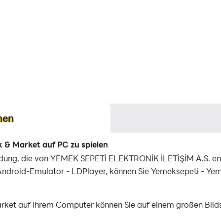
nen
 & Market auf PC zu spielen
dung, die von YEMEK SEPETİ ELEKTRONİK İLETİŞİM A.S. ent
ndroid-Emulator - LDPlayer, können Sie Yemeksepeti - Yem
et auf Ihrem Computer können Sie auf einem großen Bildsc
eller als das Berühren des Bildschirms, und Sie müssen sic