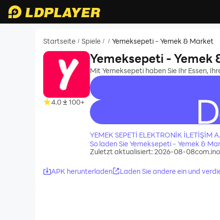
Startseite
Spiele
Yemeksepeti - Yemek & Market
/
/
/
Yemeksepeti - Yemek 
Mit Yemeksepeti haben Sie Ihr Essen, Ihre
4.0
100+
recommend
YEMEK SEPETİ ELEKTRONİK İLETİŞİM A.
So laden Sie Yemeksepeti - Yemek & Mar
Zuletzt aktualisiert: 2026-08-08
com.ino
APK herunterladen
Laden Sie andere ein und verdi