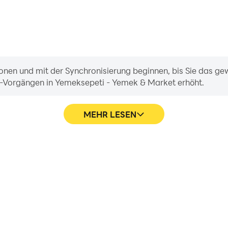
onen und mit der Synchronisierung beginnen, bis Sie das gew
ll-Vorgängen in Yemeksepeti - Yemek & Market erhöht.
MEHR LESEN
en von Yemeksepeti - Yemek &
Erfassen Sie ganz einfach Ih
 was das visuelle Erlebnis und
& Market und helfen Sie dabei
Market-Spiel verbessert.
teilen Sie Spieler