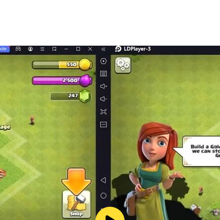
ün on binlerce indirim!
çeneği!
a hazır, 7/24 Canlı Yardım ekibi!
 çevrenizdeki seçeneklere Yemeksepeti ile göz atmak!
peti
epeti
sepeti
.com