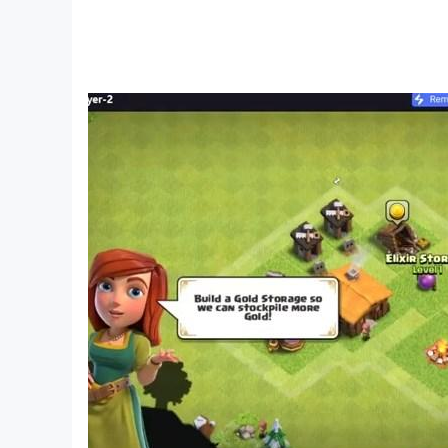
-Yemek, market ve günlük ihtiyaçlarınızda, her g
-Online ya da kapıda, dilediğiniz gibi ödeme se
-Siparişinizle ilgili size her zaman destek olmay
Tek yapmanız gereken ihtiyacınızı düşünmek ve
Bize Ulaşın
Facebook: https://www.facebook.com/Yemekse
Twitter: https://twitter.com/yemeksepeti
Instagram: https://www.instagram.com/yemeks
Youtube: https://www.youtube.com/user/yemek
Merak ettiğiniz konular için: info@yemeksepeti