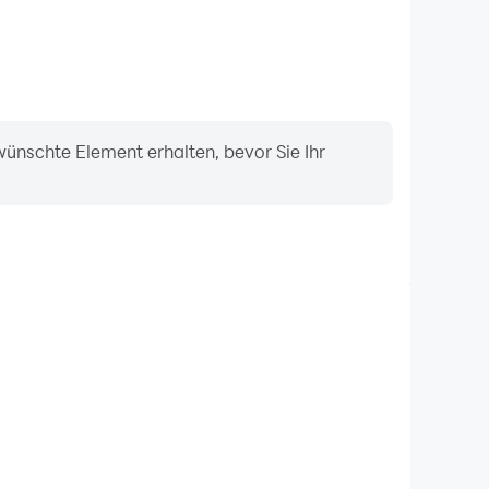
ünschte Element erhalten, bevor Sie Ihr
Videorecorder
re Leistung und Ihr Gameplay in Yemeksepeti - Yemek
, Fahrtechniken zu erlernen und zu verbessern, oder
lebnisse und Erfolge mit anderen Spielern.