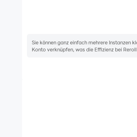
Sie können ganz einfach mehrere Instanzen kl
Konto verknüpfen, was die Effizienz bei Rero
Dank der hohen FPS-Unterstützung sind die Grafik
Market-Spielen flüssiger und die Aktionen flüssiger,
das Eintauchen in das Yemeksepeti - Yemek & 