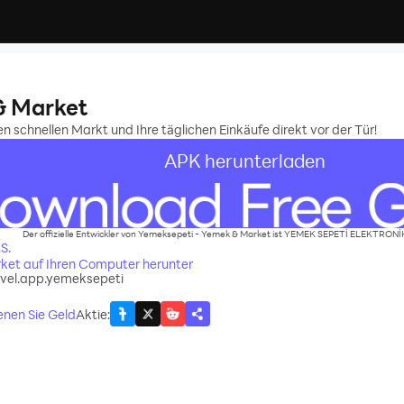
& Market
n schnellen Markt und Ihre täglichen Einkäufe direkt vor der Tür!
APK herunterladen
Der offizielle Entwickler von Yemeksepeti - Yemek & Market ist YEMEK SEPETİ ELEKTRONİK
S.
ket auf Ihren Computer herunter
vel.app.yemeksepeti
enen Sie Geld
Aktie
: