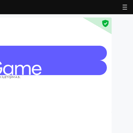
 İLETİŞİM A.S..