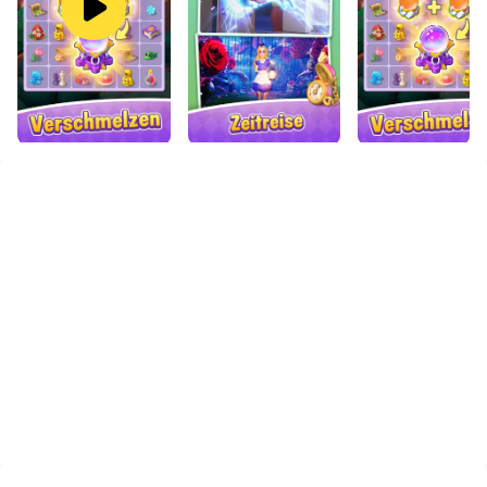
dem Emulator und dem Computer erleichtert auch das
Teilen von Fotos, Videos und Dateien.
Laden Sie Alice's Dream ：Merge Spiele jetzt herunter
und führen Sie es auf Ihrem Computer aus und
genießen Sie den großen Bildschirm und die hohe
Bildqualität für die PC-Version!
Entdecke die Welt von “Alice's Dream：Merge
Spiele“,das beste Verschmelzungsspiel! Schalte neue
Gegenstände frei, erkunde neue Länder und erschaffe
dein eigenes Wunderland durch Kombinieren! Spielen
Sie mit Ihren Freunden!
Eine wunderbare Märchenwelt erwartet dich! Hier
kannst du in die Fußstapfen des kleinen Mädchens Ally
treten, das Wunderland erneut besuchen, das weiße
Kaninchen, den verrückten Hutmacher, die