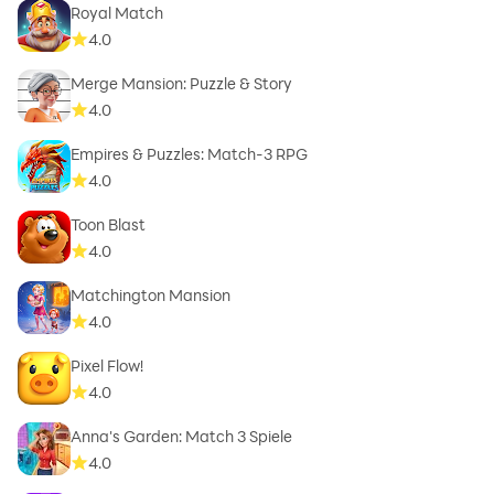
Royal Match
4.0
Merge Mansion: Puzzle & Story
4.0
Empires & Puzzles: Match-3 RPG
4.0
Toon Blast
4.0
Matchington Mansion
4.0
Pixel Flow!
4.0
Anna's Garden: Match 3 Spiele
4.0