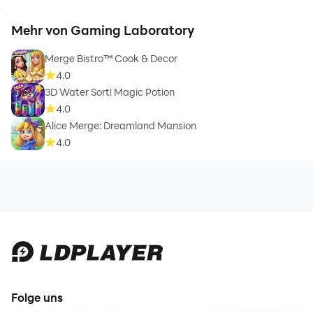
Mehr von Gaming Laboratory
Merge Bistro™ Cook & Decor
4.0
3D Water Sort! Magic Potion
4.0
Alice Merge: Dreamland Mansion
4.0
Folge uns