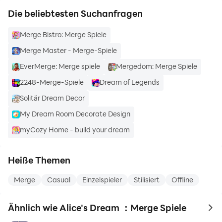
Die beliebtesten Suchanfragen
Merge Bistro: Merge Spiele
Merge Master - Merge-Spiele
EverMerge: Merge spiele
Mergedom: Merge Spiele
2248-Merge-Spiele
Dream of Legends
Solitär Dream Decor
My Dream Room Decorate Design
myCozy Home - build your dream
Heiße Themen
Merge
Casual
Einzelspieler
Stilisiert
Offline
Ähnlich wie Alice's Dream ：Merge Spiele
to 