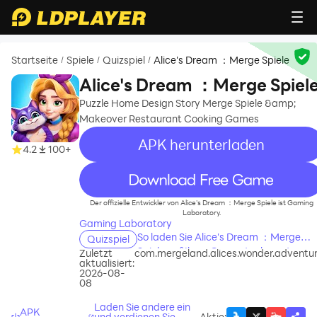
Startseite
Spiele
Quizspiel
Alice's Dream ：Merge Spiele
/
/
/
Alice's Dream ：Merge Spiel
Puzzle Home Design Story Merge Spiele &amp;
Makeover Restaurant Cooking Games
APK herunterladen
4.2
100+
recommend
Der offizielle Entwickler von Alice's Dream ：Merge Spiele ist Gaming
Laboratory.
Gaming Laboratory
So laden Sie Alice's Dream ：Merge
Quizspiel
Spiele auf Ihren Computer herunter
Zuletzt
com.mergeland.alices.wonder.adventu
aktualisiert:
2026-08-
08
Laden Sie andere ein
APK
und verdienen Sie
Aktie
: