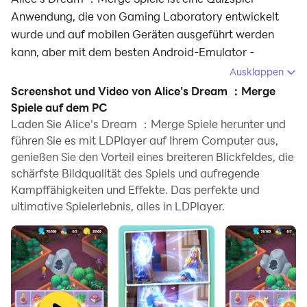
Anwendung, die von Gaming Laboratory entwickelt
wurde und auf mobilen Geräten ausgeführt werden
kann, aber mit dem besten Android-Emulator -
LDPlayer, können Sie Alice's Dream ：Merge Spiele
Ausklappen
herunterladen und auf Ihrem Computer ausführen.
Screenshot und Video von Alice's Dream ：Merge
Spiele auf dem PC
Beim Ausführen von Alice's Dream ：Merge Spiele auf
Laden Sie Alice's Dream ：Merge Spiele herunter und
Ihrem Computer können Sie auf einem großen
führen Sie es mit LDPlayer auf Ihrem Computer aus,
Bildschirm klar navigieren, und das Steuern von
genießen Sie den Vorteil eines breiteren Blickfeldes, die
Anwendungen mit Maus und Tastatur ist viel schneller
schärfste Bildqualität des Spiels und aufregende
als das Berühren des Bildschirms, und Sie müssen sich
Kampffähigkeiten und Effekte. Das perfekte und
nie um die Leistung Ihres Geräts sorgen.
ultimative Spielerlebnis, alles in LDPlayer.
Dank der Multi-Instanz- und
Synchronisationsfunktionen können Sie auch mehrere
Apps und Konten auf Ihrem Computer ausführen.
Die Funktion zum Übertragen von Dateien zwischen