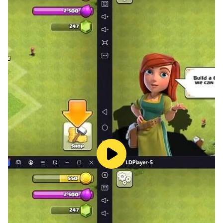
Schalte mehr Charaktere frei, verbünde dich mit
Freunden von vor anderthalb Jahrhunderten und
fordere die böse Königin der Herzen erneut heraus!
Leckeres Rezept
Vervollständige köstliche Rezepte, um Zauberstäbe
und Münzen zu verdienen. Wie sieht es mit den
Essensvorlieben deiner Freunde aus? Finde es heraus!
Reichhaltiges Spielerlebnis
Während du diese Fantasiewelt erkundest, kannst du
Schatztruhen, Gegenstände und neue Ressourcen
erhalten.
Hunderte von Spielgegenständen warten darauf, dass
du sie kombinierst, zusammenfügst und baust. Es
warten weitere mysteriöse Gebäude darauf, von dir