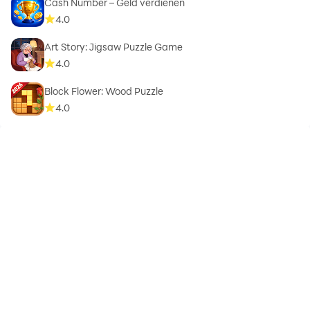
Cash Number – Geld verdienen
4.0
Art Story: Jigsaw Puzzle Game
4.0
Block Flower: Wood Puzzle
4.0