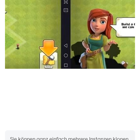
entdeckt zu werden!
Schließe einzigartige Herausforderungen ab, um jede
Menge Belohnungen, spezielle thematische magische
Gegenstände und Outfits zu gewinnen! Freunde warten
auf dich, um zu passen, zu morphen und zu
verschmelzen！
Lade es jetzt herunter und erkunde die Welt von Alice's
Dream：Merge Island
Kontaktiere uns!
Facebook-Seite:
https://www.facebook.com/Mergeland-Alices-
Adventure-110024634822081
E-Mail: mergendalicefeedback@gmail.com
Sie können ganz einfach mehrere Instanzen klonen