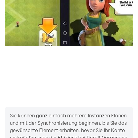
die Champions anderer Spieler an, lerne ihre Strategien
und fordere sie heraus, um neue Belohnungen zu
erhalten.
🔗 Teile dein Social-Media-Profil: Auf dem Bildschirm
deines Champions kannst du dein Social-Media-Profil
teilen, damit andere Spieler deine Erfolge sehen und
sich mit dir verbinden können. Baue deine
Anhängergemeinschaft aus!
🆚 Bosskämpfe: Nimm an epischen Bosskämpfen teil,
um große Belohnungen zu gewinnen. Zeige deinen Mut
und gewinne seltene, mächtige Karten!
💸 Wetten auf Mehrspieler-Kämpfe: Traust du dich, auf
Sie können ganz einfach mehrere Instanzen klonen
und mit der Synchronisierung beginnen, bis Sie das
deinen Sieg zu setzen? Wette, um große Belohnungen
gewünschte Element erhalten, bevor Sie Ihr Konto
in den Mehrspieler-Kämpfen zu gewinnen.
verknüpfen, was die Effizienz bei Reroll-Vorgängen