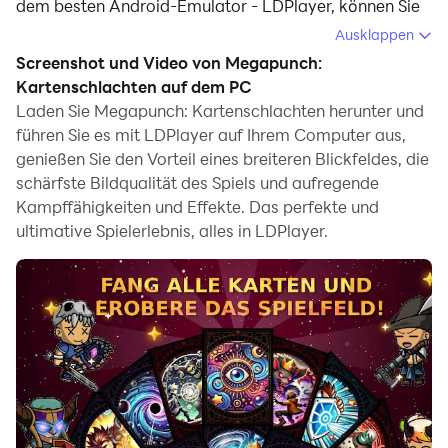
dem besten Android-Emulator - LDPlayer, können Sie
Megapunch: Kartenschlachten herunterladen und auf
Ausklappen
Ihrem Computer ausführen.
Screenshot und Video von Megapunch:
Kartenschlachten auf dem PC
Beim Ausführen von Megapunch: Kartenschlachten auf
Laden Sie Megapunch: Kartenschlachten herunter und
Ihrem Computer können Sie auf einem großen
führen Sie es mit LDPlayer auf Ihrem Computer aus,
Bildschirm klar navigieren, und das Steuern von
genießen Sie den Vorteil eines breiteren Blickfeldes, die
Anwendungen mit Maus und Tastatur ist viel schneller
schärfste Bildqualität des Spiels und aufregende
als das Berühren des Bildschirms, und Sie müssen sich
Kampffähigkeiten und Effekte. Das perfekte und
nie um die Leistung Ihres Geräts sorgen.
ultimative Spielerlebnis, alles in LDPlayer.
Dank der Multi-Instanz- und
Synchronisationsfunktionen können Sie auch mehrere
Apps und Konten auf Ihrem Computer ausführen.
Die Funktion zum Übertragen von Dateien zwischen
dem Emulator und dem Computer erleichtert auch das
Teilen von Fotos, Videos und Dateien.