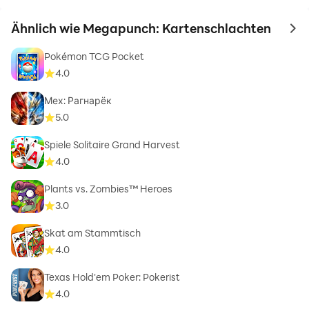
Ähnlich wie Megapunch: Kartenschlachten
to 
Pokémon TCG Pocket
4.0
Мех: Рагнарёк
5.0
Spiele Solitaire Grand Harvest
4.0
Plants vs. Zombies™ Heroes
3.0
Skat am Stammtisch
4.0
Texas Hold'em Poker: Pokerist
4.0