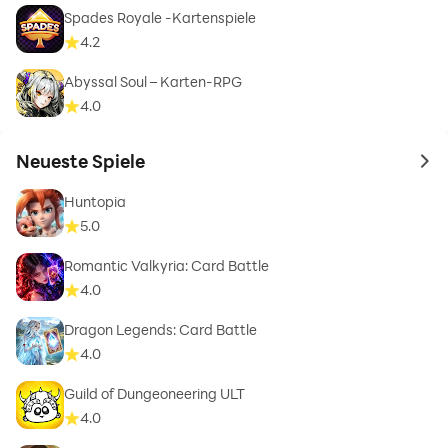
Spades Royale -Kartenspiele
4.2
Abyssal Soul – Karten-RPG
4.0
Neueste Spiele
to 
Huntopia
5.0
Romantic Valkyria: Card Battle
4.0
Dragon Legends: Card Battle
4.0
Guild of Dungeoneering ULT
4.0