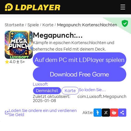
Startseite
Spiele
Karte
Megapunch: Kartenschlachten
/
/
/
Megapunch:
Kartenschlachten
Kämpfe in epischen Kartenschlachten und
beherrsche das Feld mit deinem Deck.
Auf dem PC mit LDPlayer spielen
4.0
5+
recommend
Luxisoft
So laden Sie
Demnächst
Karte
Megapunch:
Zuletzt aktualisiert:
com.Luxisoft.Megapunch
2025-01-08
Kartenschlachten auf
Ihren Computer
Laden Sie andere ein und verdienen
Aktie
:
herunter
Sie Geld