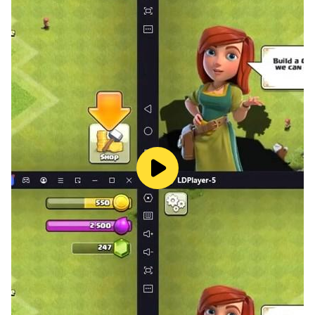
⚔️ Echtzeit-Mehrspieler: Kämpfe gegen Spieler aus aller
Welt! Zeige deine Fähigkeiten in Kartenduellen, steige
im Ranking auf und werde der beste Champion. 🏆
📊 Rankingsystem: Steige in der globalen Rangliste auf
und zeige deine Macht! Jeder Sieg bringt dich näher an
den ersten Platz.
🏰 Klan-System: Tritt einem Clan bei und kämpfe Seite
an Seite mit anderen Spielern. Teile Strategien, finde
neue Freunde und erobere die Welt zusammen.
👑 Adels-System: Erreiche neue Prestigestufen und
beweise, dass du ein wahrer Kartenmeister bist. Macht
und Respekt erwarten dich!
👀 Entdecke die Champions anderer Spieler: Schau dir