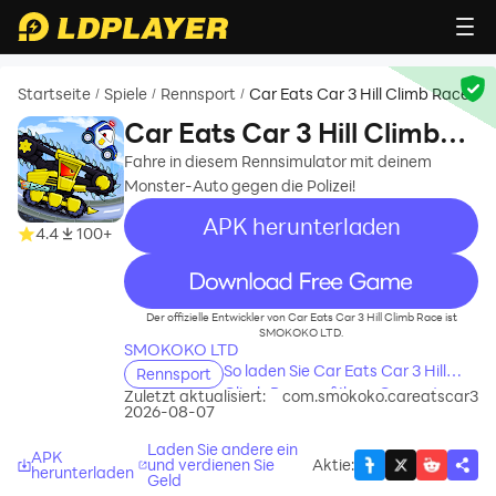
Startseite
Spiele
Rennsport
Car Eats Car 3 Hill Climb Race
/
/
/
Car Eats Car 3 Hill Climb
Race
Fahre in diesem Rennsimulator mit deinem
Monster-Auto gegen die Polizei!
APK herunterladen
4.4
100+
recommend
Der offizielle Entwickler von Car Eats Car 3 Hill Climb Race ist
SMOKOKO LTD.
SMOKOKO LTD
So laden Sie Car Eats Car 3 Hill
Rennsport
Climb Race auf Ihren Computer
Zuletzt aktualisiert:
com.smokoko.careatscar3
2026-08-07
herunter
Laden Sie andere ein
APK
und verdienen Sie
Aktie
:
herunterladen
Geld