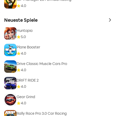
4.0
Neueste Spiele
to 
Huntopia
5.0
Plane Booster
4.0
Drive Classic Muscle Cars Pro
4.0
DRIFT RIDE 2
4.0
Gear Grind
4.0
Rally Race Pro 3.0 Car Racing