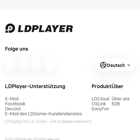
Folge uns
Deutsch
LDPlayer-Unterstützung
Produkt
Über
E-Mail
LDCloud
Über uns
Facebook
OSLink
B2B
Discord
EasyFun
E-Mail des LDGame-Kundendienstes
(Umgang mit LD-Konto- und Aufladeproblemen)
2026 LDPlayer.net. All rights reserved.