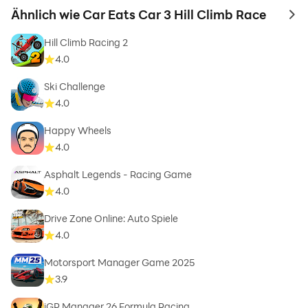
dreht sich beim Spielen alles ums Zerstören!
Ähnlich wie Car Eats Car 3 Hill Climb Race
to 
Hill Climb Racing 2
4.0
Ski Challenge
4.0
Happy Wheels
4.0
Asphalt Legends - Racing Game
4.0
Drive Zone Online: Auto Spiele
4.0
Motorsport Manager Game 2025
3.9
iGP Manager 26 Formula Racing