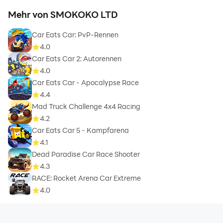
Mehr von SMOKOKO LTD
Car Eats Car: PvP-Rennen
4.0
Car Eats Car 2: Autorennen
4.0
Car Eats Car - Apocalypse Race
4.4
Mad Truck Challenge 4x4 Racing
4.2
Car Eats Car 5 - Kampfarena
4.1
Dead Paradise Car Race Shooter
4.3
RACE: Rocket Arena Car Extreme
4.0