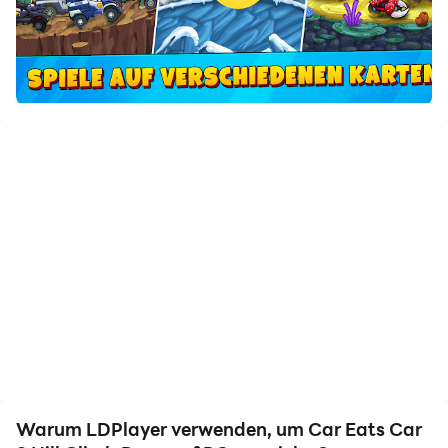
und genauer.
Gleichzeitig ermöglicht Ihnen die
Videorekorderfunktion, alle Rennen und spannenden
Spielinhalte einfach aufzunehmen, was sich
hervorragend zum Teilen mit Freunden oder zum
Erstellen von Videos eignet. Beginnen Sie jetzt mit dem
Herunterladen von Car Eats Car 3 Hill Climb Race und
spielen Sie es auf Ihrem Computer!
Bist du bereit, dich in Offroad-Autorennen mit
Polizisten anzulegen und mit dem Feuer zu spielen?
Das legendäre Genre Arcade-Autorennen ist zurück
und bringt dir Spaß! In Car Eats Car 3 bist du auf der
Flucht vor der Polizei!
In dieser Mischung aus Rennsimulator und Polizei-
Autoverfolgungsjagd brauchst du Turbo-
Warum LDPlayer verwenden, um Car Eats Car
Geschwindigkeit und fahrerisches Können. Werde zum