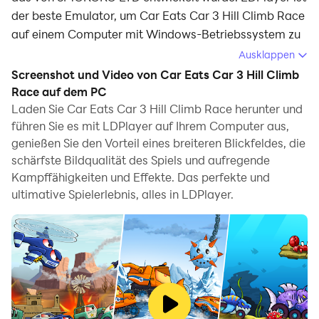
der beste Emulator, um Car Eats Car 3 Hill Climb Race
auf einem Computer mit Windows-Betriebssystem zu
spielen. Er bietet leistungsstarke Funktionen, um Ihnen
Ausklappen
ein intensives Spielerlebnis im Spiel Car Eats Car 3 Hill
Screenshot und Video von Car Eats Car 3 Hill Climb
Climb Race zu ermöglichen.
Race auf dem PC
Laden Sie Car Eats Car 3 Hill Climb Race herunter und
Wenn Sie Car Eats Car 3 Hill Climb Race auf Ihrem
führen Sie es mit LDPlayer auf Ihrem Computer aus,
Computer spielen, und wenn Sie Ihr Gamepad
genießen Sie den Vorteil eines breiteren Blickfeldes, die
verwenden möchten, um das Spiel zu steuern, kann die
schärfste Bildqualität des Spiels und aufregende
von LDPlayer automatisch aktiviert erkannte
Kampffähigkeiten und Effekte. Das perfekte und
Gamepad-Erkennung Ihnen helfen, die Steuerung mit
ultimative Spielerlebnis, alles in LDPlayer.
nur wenigen einfachen Klicks anzupassen und ein
intensiveres und realistischeres Rennerlebnis zu
genießen.
Mit Unterstützung von hohen Bildraten werden die
vielfältigen Streckendesigns im Spiel sowie die reichen
Funktionen und Umgebungsänderungen realistischer