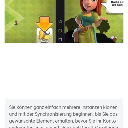
meinem Kühlschrank“ können Sie nach Kochrezepten
suchen, die Ihren Vorlieben entsprechen und auf den
Zutaten basieren, die Sie in Ihrem Kühlschrank haben.
Ihre App wird Ihnen eine Auswahl passender Rezepte
empfehlen, die Sie mit Ihrem Multikocher zubereiten
können.
Die My Tefal-App ist Ihr zuverlässiger Küchenhelfer, der
Sie jeden Tag begleiten wird. Die „Schritt-für-Schritt“-
Rezepte helfen Ihnen, Ihre Lieblingsvorspeisen,
Hauptgerichte und Desserts ganz nach Ihren Vorlieben
zu gestalten, je nachdem, welche Zutaten Sie zur
Verfügung haben und wie viele Portionen Sie zubereiten
möchten. Zu jedem Rezept finden Sie eine ausführliche
Beschreibung der Zutaten und ihre jeweilige Garzeit.
Sie können ganz einfach mehrere Instanzen klonen
und mit der Synchronisierung beginnen, bis Sie das
gewünschte Element erhalten, bevor Sie Ihr Konto
Die My Tefal-App bietet Ihnen außerdem die
verknüpfen, was die Effizienz bei Reroll-Vorgängen