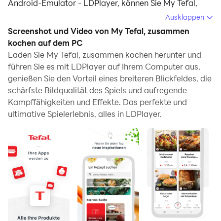
Android-Emulator - LDPlayer, können Sie My Tefal,
zusammen kochen herunterladen und auf Ihrem
Ausklappen
Computer ausführen.
Screenshot und Video von My Tefal, zusammen
kochen auf dem PC
Beim Ausführen von My Tefal, zusammen kochen auf
Laden Sie My Tefal, zusammen kochen herunter und
Ihrem Computer können Sie auf einem großen
führen Sie es mit LDPlayer auf Ihrem Computer aus,
Bildschirm klar navigieren, und das Steuern von
genießen Sie den Vorteil eines breiteren Blickfeldes, die
Anwendungen mit Maus und Tastatur ist viel schneller
schärfste Bildqualität des Spiels und aufregende
als das Berühren des Bildschirms, und Sie müssen sich
Kampffähigkeiten und Effekte. Das perfekte und
nie um die Leistung Ihres Geräts sorgen.
ultimative Spielerlebnis, alles in LDPlayer.
Dank der Multi-Instanz- und
Synchronisationsfunktionen können Sie auch mehrere
Apps und Konten auf Ihrem Computer ausführen.
Die Funktion zum Übertragen von Dateien zwischen
dem Emulator und dem Computer erleichtert auch das
Teilen von Fotos, Videos und Dateien.