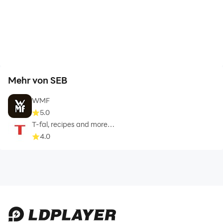
Mehr von SEB
WMF
5.0
T-fal, recipes and more…
4.0