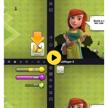
🧘 ENTDECKEN SIE JEDEN TAG EINEN
REZEPTVORSCHLAG: Lassen Sie sich von unseren
täglichen Empfehlungen inspirieren. Die Zubereitung
von Rezepten mit Ihrem intelligenten Multikocher ist
eine wahre Freude!
👬 EINE AKTIVE GEMEINSCHAFT: Erstellen Sie Ihre
eigenen Rezepte und teilen Sie sie mit der ganzen
Community. Kommentieren und bewerten Sie Rezepte
und geben Sie Ihre Tipps weiter.
Und weil Kochen und Teilen untrennbar miteinander
verbunden sind, haben Sie mit der My Tefal-App die
Möglichkeit, Ihre Lieblingsrezepte an Ihre Liebsten
weiterzuleiten!
🌍 LEEREN SIE IHREN KÜHLSCHRANK UND
VERMEIDEN SIE ABFALL: Dank der Funktion „In