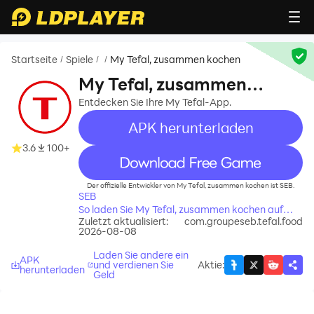
Startseite
Spiele
My Tefal, zusammen kochen
/
/
/
My Tefal, zusammen
kochen
Entdecken Sie Ihre My Tefal-App.
APK herunterladen
3.6
100+
recommend
Der offizielle Entwickler von My Tefal, zusammen kochen ist SEB.
SEB
So laden Sie My Tefal, zusammen kochen auf
Zuletzt aktualisiert:
com.groupeseb.tefal.food
Ihren Computer herunter
2026-08-08
Laden Sie andere ein
APK
und verdienen Sie
Aktie
:
herunterladen
Geld