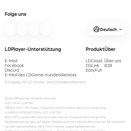
Folge uns
Deutsch
LDPlayer-Unterstützung
Produkt
Über
E-Mail
LDCloud
Über uns
Facebook
OSLink
B2B
Discord
EasyFun
E-Mail des LDGame-Kundendienstes
(Umgang mit LD-Konto- und Aufladeproblemen)
2026 LDPlayer.net. All rights reserved.
JUST OKAY LIMITED
Office F, 12/F, YHC Tower, 1 Sheung Yuet Rd, Kowloon Bay, KLN, Hong Kong
XUANZHI INTERNATIONAL CO., LIMITED
Room 1911, Lee Garden One, 33 Hysan Avenue, Causeway Bay, Hong Kong
Die Spielanwendungen auf dieser Website stammen alle aus dem Internet. Bei Verstößen
wenden Sie sich bitte an die E-Mail-Adresse:
support@ldplayer.net