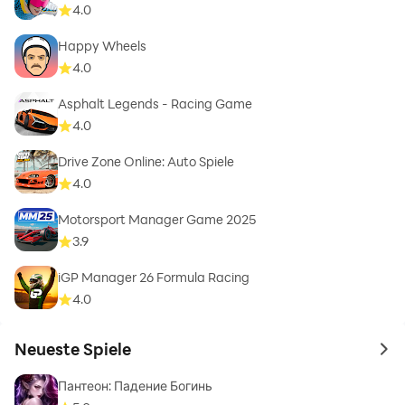
4.0
Happy Wheels
4.0
Asphalt Legends - Racing Game
4.0
Drive Zone Online: Auto Spiele
4.0
Motorsport Manager Game 2025
3.9
iGP Manager 26 Formula Racing
4.0
Neueste Spiele
to 
Пантеон: Падение Богинь