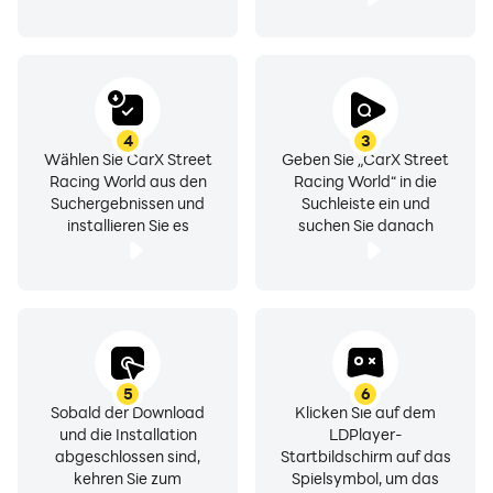
Eine Welt voller spannender Autorennen erwartet Sie!
Es heißt die Clubs erobern, Vollgas geben und ab in die
Ecke!
4
3
Wählen Sie CarX Street
Geben Sie „CarX Street
Racing World aus den
Racing World“ in die
Suchergebnissen und
Suchleiste ein und
installieren Sie es
suchen Sie danach
5
6
Sobald der Download
Klicken Sie auf dem
und die Installation
LDPlayer-
abgeschlossen sind,
Startbildschirm auf das
kehren Sie zum
Spielsymbol, um das