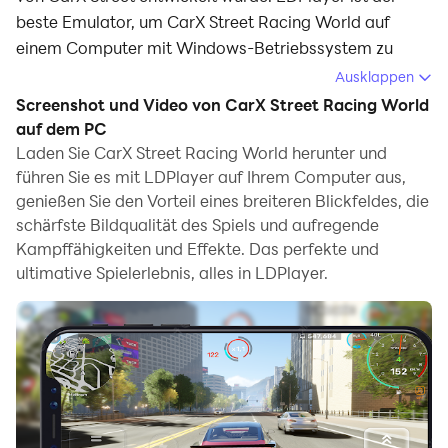
beste Emulator, um CarX Street Racing World auf
einem Computer mit Windows-Betriebssystem zu
spielen. Er bietet leistungsstarke Funktionen, um Ihnen
Ausklappen
ein intensives Spielerlebnis im Spiel CarX Street Racing
Screenshot und Video von CarX Street Racing World
World zu ermöglichen.
auf dem PC
Laden Sie CarX Street Racing World herunter und
Wenn Sie CarX Street Racing World auf Ihrem
führen Sie es mit LDPlayer auf Ihrem Computer aus,
Computer spielen, und wenn Sie Ihr Gamepad
genießen Sie den Vorteil eines breiteren Blickfeldes, die
verwenden möchten, um das Spiel zu steuern, kann die
schärfste Bildqualität des Spiels und aufregende
von LDPlayer automatisch aktiviert erkannte
Kampffähigkeiten und Effekte. Das perfekte und
Gamepad-Erkennung Ihnen helfen, die Steuerung mit
ultimative Spielerlebnis, alles in LDPlayer.
nur wenigen einfachen Klicks anzupassen und ein
intensiveres und realistischeres Rennerlebnis zu
genießen.
Mit Unterstützung von hohen Bildraten werden die
vielfältigen Streckendesigns im Spiel sowie die reichen
Funktionen und Umgebungsänderungen realistischer