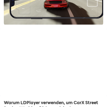
und genauer.
Gleichzeitig ermöglicht Ihnen die
Videorekorderfunktion, alle Rennen und spannenden
Spielinhalte einfach aufzunehmen, was sich
hervorragend zum Teilen mit Freunden oder zum
Erstellen von Videos eignet. Beginnen Sie jetzt mit dem
Herunterladen von CarX Street Racing World und
spielen Sie es auf Ihrem Computer!
Realistische CarX Street-Rennen auf Autobahnen und
Stadtstraßen, Hochgeschwindigkeits-Driftrennen, CarX
Street ist ein dynamisches und offenes Rennspiel.
In diesem CarX Street-Spiel dreht sich alles um Street-
Warum LDPlayer verwenden, um CarX Street
X-Autorennen. Rennen mit hohen Geschwindigkeiten