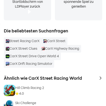
Startbildschirm von
spannende Spiel zu
LDPlayer zurück
genießen
Die beliebtesten Suchanfragen
Street Racing CarX
CarX Street
CarX Street Clues
CarX Highway Racing
CarX Street Drive Open World 4
CarX Drift Racing Simulator
Ähnlich wie CarX Street Racing World
to 
Hill Climb Racing 2
4.0
Ski Challenge