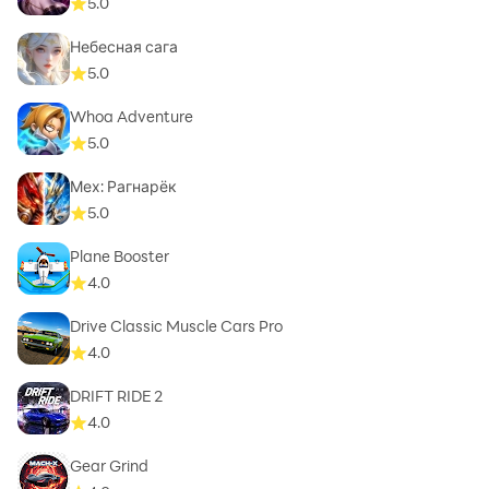
5.0
Небесная сага
5.0
Whoa Adventure
5.0
Мех: Рагнарёк
5.0
Plane Booster
4.0
Drive Classic Muscle Cars Pro
4.0
DRIFT RIDE 2
4.0
Gear Grind