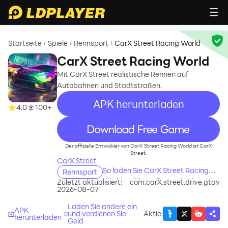
Startseite
Spiele
Rennsport
CarX Street Racing World
/
/
/
CarX Street Racing World
Mit CarX Street realistische Rennen auf
Autobahnen und Stadtstraßen.
APK herunterladen
4.0
100+
recommend
Der offizielle Entwickler von CarX Street Racing World ist CarX
Street.
CarX Street
So laden Sie CarX Street Racing
Rennsport
World auf Ihren Computer herunter
Zuletzt aktualisiert:
com.carX.street.drive.gtav
2026-08-07
Laden Sie andere ein
APK
und verdienen Sie
Aktie
:
herunterladen
Geld