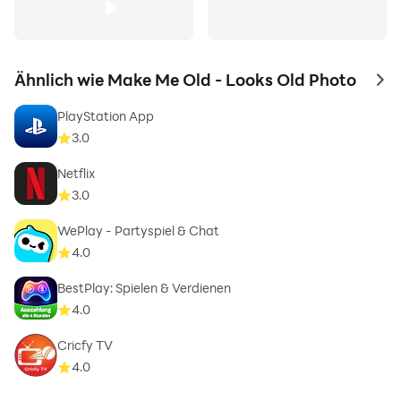
Ähnlich wie Make Me Old - Looks Old Photo
to 
PlayStation App
3.0
Netflix
3.0
WePlay - Partyspiel & Chat
4.0
BestPlay: Spielen & Verdienen
4.0
Cricfy TV
4.0