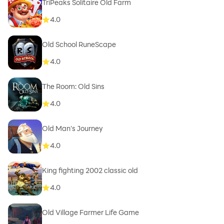
TriPeaks Solitaire Old Farm
4.0
Old School RuneScape
4.0
The Room: Old Sins
4.0
Old Man's Journey
4.0
King fighting 2002 classic old
4.0
Old Village Farmer Life Game