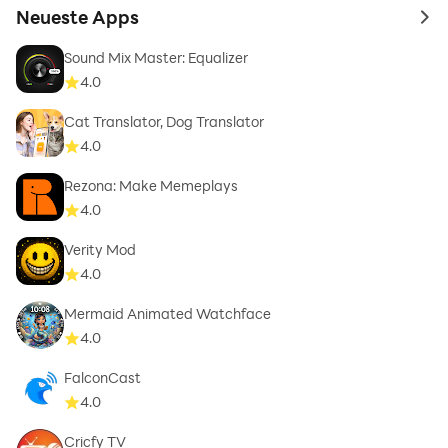
Neueste Apps
to 
Sound Mix Master: Equalizer
4.0
Cat Translator, Dog Translator
4.0
Rezona: Make Memeplays
4.0
Verity Mod
4.0
Mermaid Animated Watchface
4.0
FalconCast
4.0
Cricfy TV