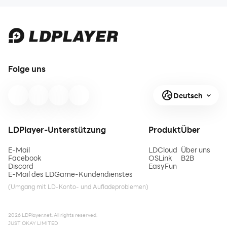
Folge uns
Deutsch
LDPlayer-Unterstützung
Produkt
Über
E-Mail
LDCloud
Über uns
Facebook
OSLink
B2B
Discord
EasyFun
E-Mail des LDGame-Kundendienstes
(Umgang mit LD-Konto- und Aufladeproblemen)
2026 LDPlayer.net. All rights reserved.
JUST OKAY LIMITED