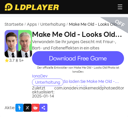
OFF
Startseite
Apps
Unterhaltung
Make Me Old - Looks Old
/
/
/
Photo
Make Me Old - Looks Old
Photo
Verwandeln Sie Ihr junges Gesicht mit Frisur-,
Bart- und Falteneffekten in ein altes
recommend
3.7
5+
Der offizielle Entwickler von Make Me Old - Looks Old Photo ist
IonaDev.
IonaDev
So laden Sie Make Me Old -
Unterhaltung
Looks Old Photo auf Ihren
Zuletzt
com.ionadev.makemeoldphotoeditor
aktualisiert:
Computer herunter
2025-01-14
Aktie
: