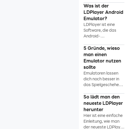
Modus, Shortcuts,
Was ist der
Daten wiederherstellen
virtuelles GPS und
LDPlayer Android
andere nützliche
Fehlerbehebung
Emulator?
Funktionen.
LDPlayer ist eine
Mehr Anleitungen
Software, die das
Android-
Betriebssystem
emuliert, um
5 Gründe, wieso
Android-Spiele auf
man einen
dem PC ausführen zu
Emulator nutzen
können.
sollte
Emulatoren lassen
dich noch besser in
das Spielgeschehen
eintauchen und
bieten dir einige
So lädt man den
Vorteile. Hier nennen
neueste LDPlayer
wir fünf davon.
herunter
Hier ist eine einfache
Einleitung, wie man
der neueste LDPlayer