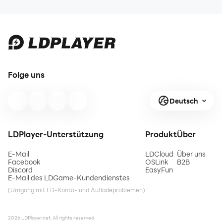
Folge uns
Deutsch
LDPlayer-Unterstützung
Produkt
Über
E-Mail
LDCloud
Über uns
Facebook
OSLink
B2B
Discord
EasyFun
E-Mail des LDGame-Kundendienstes
(Umgang mit LD-Konto- und Aufladeproblemen)
2026 LDPlayer.net. All rights reserved.