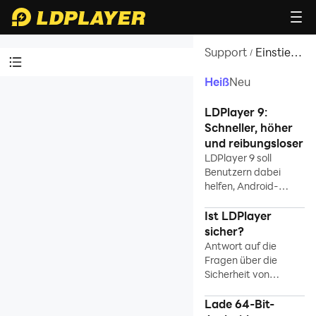
Support
Einstieg
/
in
LDPlayer
Heiß
Neu
Videosanleitung
LDPlayer 9:
Einstieg in LDPlayer
Schneller, höher
und reibungsloser
Einführung zu LDPlayer 9
LDPlayer 9 soll
Benutzern dabei
Antwort auf die Fragen über
helfen, Android-
die Sicherheit von LDPlayer
Spiele schneller,
64-Bit-Android-Emulator
flüssiger und mit
Ist LDPlayer
herunterladen
höheren FPS auf dem
sicher?
Einführung zu LD Premium
PC bei geringerem
Antwort auf die
CPU- und GPU-
Tipps für LDPlayer
Fragen über die
Verbrauch zu spielen.
Sicherheit von
Was ist LDPlayer?
LDPlayer
5 Gründe, wieso man einen
Lade 64-Bit-
Emulator nutzen sollte