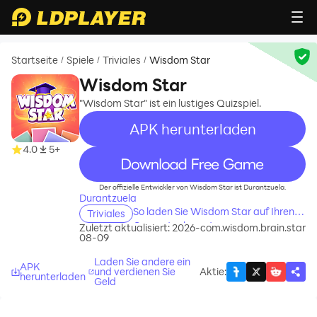
Startseite
Spiele
Triviales
Wisdom Star
/
/
/
Wisdom Star
"Wisdom Star" ist ein lustiges Quizspiel.
APK herunterladen
4.0
5+
recommend
Der offizielle Entwickler von Wisdom Star ist Durantzuela.
Durantzuela
So laden Sie Wisdom Star auf Ihren
Triviales
Computer herunter
Zuletzt aktualisiert: 2026-
com.wisdom.brain.star
08-09
Laden Sie andere ein
APK
und verdienen Sie
Aktie
:
herunterladen
Geld