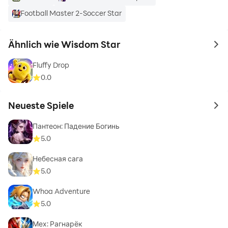
Football Master 2-Soccer Star
Ähnlich wie Wisdom Star
to 
Fluffy Drop
0.0
Neueste Spiele
to 
Пантеон: Падение Богинь
5.0
Небесная сага
5.0
Whoa Adventure
5.0
Мех: Рагнарёк