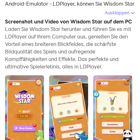
Android-Emulator - LDPlayer, können Sie Wisdom Star
herunterladen und auf Ihrem Computer ausführen.
Ausklappen
Screenshot und Video von Wisdom Star auf dem PC
Beim Ausführen von Wisdom Star auf Ihrem Computer
Laden Sie Wisdom Star herunter und führen Sie es mit
können Sie auf einem großen Bildschirm klar
LDPlayer auf Ihrem Computer aus, genießen Sie den
navigieren, und das Steuern von Anwendungen mit
Vorteil eines breiteren Blickfeldes, die schärfste
Maus und Tastatur ist viel schneller als das Berühren
Bildqualität des Spiels und aufregende
des Bildschirms, und Sie müssen sich nie um die
Kampffähigkeiten und Effekte. Das perfekte und
Leistung Ihres Geräts sorgen.
ultimative Spielerlebnis, alles in LDPlayer.
Dank der Multi-Instanz- und
Synchronisationsfunktionen können Sie auch mehrere
Apps und Konten auf Ihrem Computer ausführen.
Die Funktion zum Übertragen von Dateien zwischen
dem Emulator und dem Computer erleichtert auch das
Teilen von Fotos, Videos und Dateien.
Laden Sie Wisdom Star jetzt herunter und führen Sie es