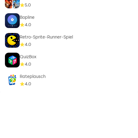
5.0
Bopline
4.0
Retro-Sprite-Runner-Spiel
4.0
QuizBox
4.0
Rateplausch
4.0