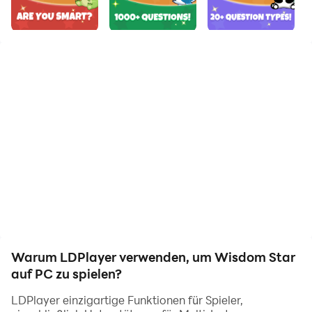
auf Ihrem Computer aus und genießen Sie den großen
Bildschirm und die hohe Bildqualität für die PC-Version!
Sie können Ihr Gehirn trainieren und Ihr Wissen mit
interessanten Trivia-Fragen bereichern.
Es gibt eine große Auswahl an Fragenbanken, wählen
Sie einfach die richtige Antwort, um das Level zu
bestehen.
Eine große Anzahl von Fragen wird ständig aktualisiert,
um den Bedürfnissen jedes Spielers gerecht zu werden.
Beeilen Sie sich, um es herauszufordern!
Warum LDPlayer verwenden, um Wisdom Star
auf PC zu spielen?
LDPlayer einzigartige Funktionen für Spieler,