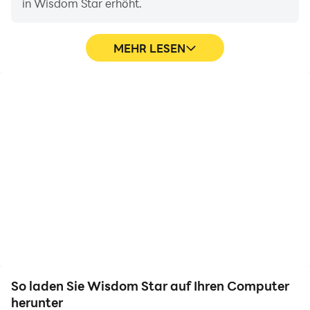
in Wisdom Star erhöht.
MEHR LESEN
Videorecorder
Dank der hohen FPS-
Erfassen Sie ganz einfach
Unterstützung sind die
Ihre Leistung und Ihr
Grafiken von Wisdom
Gameplay in Wisdom
Star-Spielen flüssiger und
Star und helfen Sie dabei,
die Aktionen flüssiger,
Fahrtechniken zu
was das visuelle Erlebnis
erlernen und zu
und das Eintauchen in
verbessern, oder teilen
das Wisdom Star-Spiel
Sie Spielerlebnisse und
verbessert.
Erfolge mit anderen
Spielern.
So laden Sie Wisdom Star auf Ihren Computer
herunter