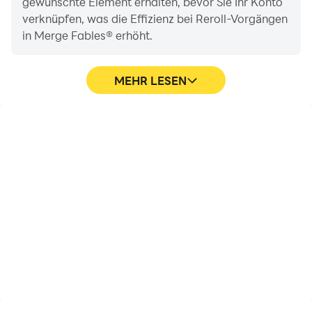
gewünschte Element erhalten, bevor Sie Ihr Konto
verknüpfen, was die Effizienz bei Reroll-Vorgängen
in Merge Fables® erhöht.
MEHR LESEN
Videorecorder
Dank der hohen FPS-
Erfassen Sie ganz einfach
Unterstützung sind die
Ihre Leistung und Ihr
Grafiken von Merge
Gameplay in Merge
Fables®-Spielen flüssiger
Fables® und helfen Sie
und die Aktionen
dabei, Fahrtechniken zu
flüssiger, was das visuelle
erlernen und zu
Erlebnis und das
verbessern, oder teilen
Eintauchen in das Merge
Sie Spielerlebnisse und
Fables®-Spiel verbessert.
Erfolge mit anderen
Spielern.