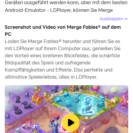
Geräten ausgeführt werden kann, aber mit dem besten
Android-Emulator - LDPlayer, können Sie Merge
Fables® herunterladen und auf Ihrem Computer
Ausklappen
ausführen.
Screenshot und Video von Merge Fables® auf dem
PC
Beim Ausführen von Merge Fables® auf Ihrem
Laden Sie Merge Fables® herunter und führen Sie es
Computer können Sie auf einem großen Bildschirm klar
mit LDPlayer auf Ihrem Computer aus, genießen Sie
navigieren, und das Steuern von Anwendungen mit
den Vorteil eines breiteren Blickfeldes, die schärfste
Maus und Tastatur ist viel schneller als das Berühren
Bildqualität des Spiels und aufregende
des Bildschirms, und Sie müssen sich nie um die
Kampffähigkeiten und Effekte. Das perfekte und
Leistung Ihres Geräts sorgen.
ultimative Spielerlebnis, alles in LDPlayer.
Dank der Multi-Instanz- und
Synchronisationsfunktionen können Sie auch mehrere
Apps und Konten auf Ihrem Computer ausführen.
Die Funktion zum Übertragen von Dateien zwischen
dem Emulator und dem Computer erleichtert auch das
Teilen von Fotos, Videos und Dateien.