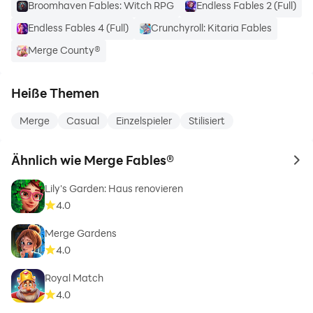
Broomhaven Fables: Witch RPG
Endless Fables 2 (Full)
Endless Fables 4 (Full)
Crunchyroll: Kitaria Fables
Merge County®
Heiße Themen
Merge
Casual
Einzelspieler
Stilisiert
Ähnlich wie Merge Fables®
to 
Lily's Garden: Haus renovieren
4.0
Merge Gardens
4.0
Royal Match
4.0