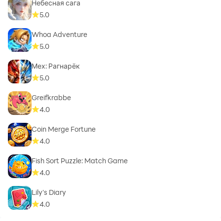
Небесная сага
5.0
Whoa Adventure
5.0
Мех: Рагнарёк
5.0
Greifkrabbe
4.0
Coin Merge Fortune
4.0
Fish Sort Puzzle: Match Game
4.0
Lily's Diary
4.0