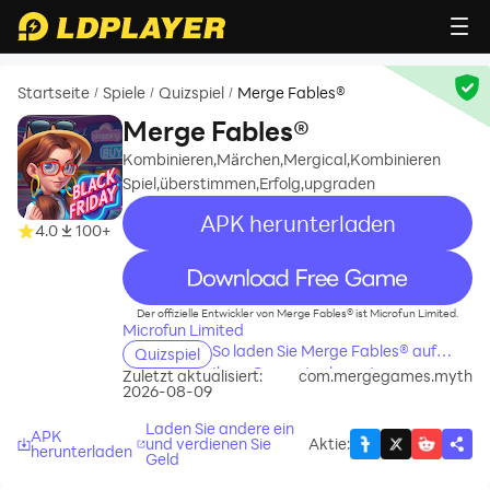
Startseite
Spiele
Quizspiel
Merge Fables®
/
/
/
Merge Fables®
Kombinieren,Märchen,Mergical,Kombinieren
Spiel,überstimmen,Erfolg,upgraden
APK herunterladen
4.0
100+
recommend
Der offizielle Entwickler von Merge Fables® ist Microfun Limited.
Microfun Limited
So laden Sie Merge Fables® auf
Quizspiel
Ihren Computer herunter
Zuletzt aktualisiert:
com.mergegames.myth
2026-08-09
Laden Sie andere ein
APK
und verdienen Sie
Aktie
:
herunterladen
Geld