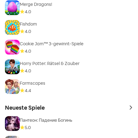
Merge Dragons!
4.0
Fishdom
4.0
Cookie Jam™ 3-gewinnt-Spiele
4.0
Harry Potter: Rätsel & Zauber
4.0
Farmscapes
4.4
Neueste Spiele
to 
Пантеон: Падение Богинь
5.0