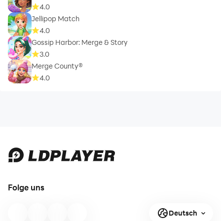
4.0
Jellipop Match
4.0
Gossip Harbor: Merge & Story
3.0
Merge County®
4.0
Folge uns
Deutsch