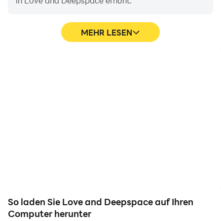
in Love and Deepspace erhöht.
MEHR LESEN
Videorecorder
Dank der hohen FPS-
Erfassen Sie ganz einfach
Unterstützung sind die
Ihre Leistung und Ihr
Grafiken von Love and
Gameplay in Love and
Deepspace-Spielen
Deepspace und helfen
flüssiger und die Aktionen
Sie dabei, Fahrtechniken
flüssiger, was das visuelle
zu erlernen und zu
Erlebnis und das
verbessern, oder teilen
Eintauchen in das Love
Sie Spielerlebnisse und
and Deepspace-Spiel
Erfolge mit anderen
verbessert.
Spielern.
So laden Sie Love and Deepspace auf Ihren
Computer herunter