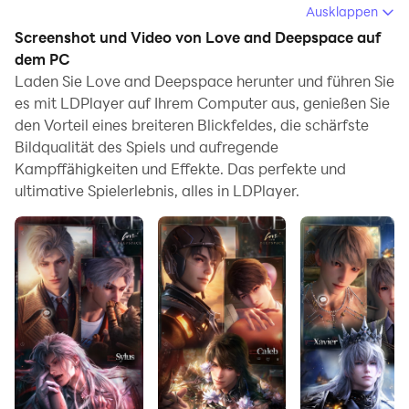
Love and Deepspace herunterladen und auf Ihrem
Ausklappen
Computer ausführen.
Screenshot und Video von Love and Deepspace auf
dem PC
Beim Ausführen von Love and Deepspace auf Ihrem
Laden Sie Love and Deepspace herunter und führen Sie
Computer können Sie auf einem großen Bildschirm klar
es mit LDPlayer auf Ihrem Computer aus, genießen Sie
navigieren, und das Steuern von Anwendungen mit
den Vorteil eines breiteren Blickfeldes, die schärfste
Maus und Tastatur ist viel schneller als das Berühren
Bildqualität des Spiels und aufregende
des Bildschirms, und Sie müssen sich nie um die
Kampffähigkeiten und Effekte. Das perfekte und
Leistung Ihres Geräts sorgen.
ultimative Spielerlebnis, alles in LDPlayer.
Dank der Multi-Instanz- und
Synchronisationsfunktionen können Sie auch mehrere
Apps und Konten auf Ihrem Computer ausführen.
Die Funktion zum Übertragen von Dateien zwischen
dem Emulator und dem Computer erleichtert auch das
Teilen von Fotos, Videos und Dateien.
Laden Sie Love and Deepspace jetzt herunter und