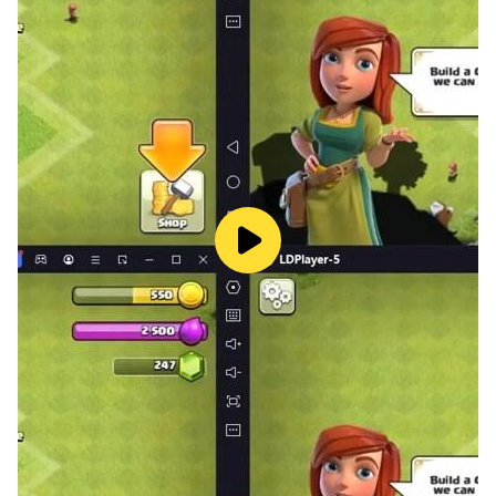
beyond the screen to capture exclusive moments.
Additionally, during your leisure time, you can play
Kitty Cards with him, have a claw machine
competition, take a series of Snapshots to record your
mood, or study, work, and exercise together.
Experience more scenarios with him across
dimensions and enjoy even sweeter moments together.
[Fight Together]
As a Deepspace Hunter, you will fight against the
onslaught of mysterious alien creatures together with
love interests. Along the way, your paths intertwine,
and the secrets about your fates and humanity's future
will be revealed.
[Profound Immersion]
Choose your voice and look. Delve into an array of