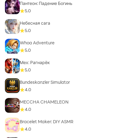
Пантеон: Падение Богинь
5.0
Небесная сага
5.0
Whoa Adventure
5.0
Мех: Рагнарёк
5.0
Bundeskanzler Simulator
4.0
MECCHA CHAMELEON
4.0
Bracelet Maker: DIY ASMR
4.0