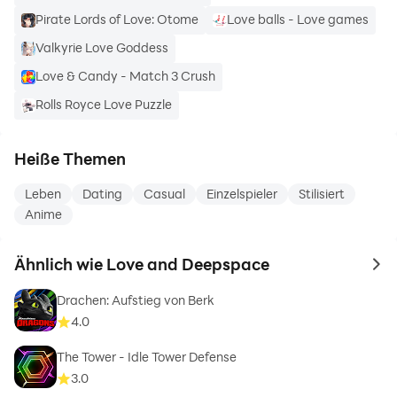
Pirate Lords of Love: Otome
Love balls - Love games
Valkyrie Love Goddess
Love & Candy - Match 3 Crush
Rolls Royce Love Puzzle
Heiße Themen
Leben
Dating
Casual
Einzelspieler
Stilisiert
Anime
Ähnlich wie Love and Deepspace
to 
Drachen: Aufstieg von Berk
4.0
The Tower - Idle Tower Defense
3.0