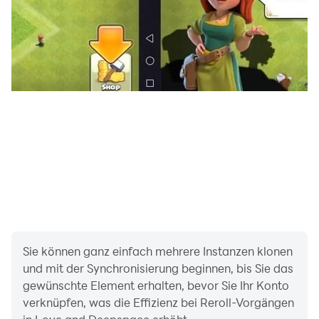
customizable features, from dozens of appearance
details and hundreds of makeup choices to
personalized timbres, all yours to explore. Additionally,
the intelligent AI face-crafting system allows you to
upload your personal photo to automatically generate
a digital avatar of yourself. Enter Linkon City with your
own image and embark on a surreal romantic journey.
About Us
Website:
http://loveanddeepspace.infoldgames.com/en-EN/
Facebook:
https://www.facebook.com/LoveandDeepspaceEN
X (Twitter): https://twitter.com/Love_Deepspace
Sie können ganz einfach mehrere Instanzen klonen
und mit der Synchronisierung beginnen, bis Sie das
gewünschte Element erhalten, bevor Sie Ihr Konto
verknüpfen, was die Effizienz bei Reroll-Vorgängen