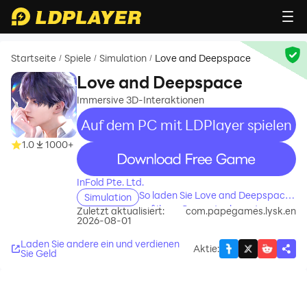
Startseite
Spiele
Simulation
Love and Deepspace
/
/
/
Love and Deepspace
Immersive 3D-Interaktionen
Auf dem PC mit LDPlayer spielen
1.0
1000+
recommend
InFold Pte. Ltd.
So laden Sie Love and Deepspace
Simulation
auf Ihren Computer herunter
Zuletzt aktualisiert:
com.papegames.lysk.en
2026-08-01
Laden Sie andere ein und verdienen
Aktie
:
Sie Geld