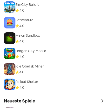
SimCity BuildIt
4.0
Eatventure
4.0
Melon Sandbox
4.0
Dragon City Mobile
4.0
Idle Obelisk Miner
4.0
Fallout Shelter
4.0
Neueste Spiele
to 