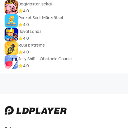
BagMaster Isekai
4.0
Pocket Sort: Münzrätsel
4.0
Royal Lands
4.0
RUSH: Xtreme
4.0
Jelly Shift - Obstacle Course
4.0