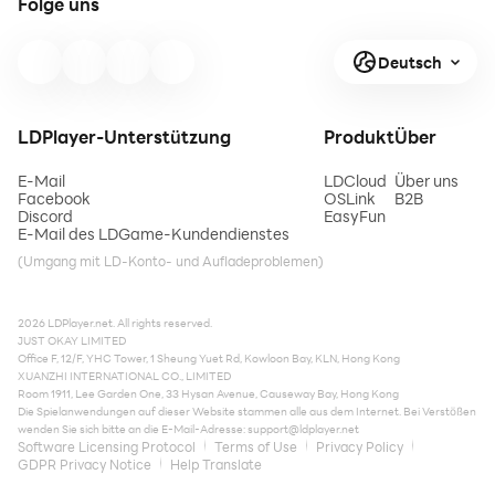
Folge uns
Deutsch
LDPlayer-Unterstützung
Produkt
Über
E-Mail
LDCloud
Über uns
Facebook
OSLink
B2B
Discord
EasyFun
E-Mail des LDGame-Kundendienstes
(Umgang mit LD-Konto- und Aufladeproblemen)
2026 LDPlayer.net. All rights reserved.
JUST OKAY LIMITED
Office F, 12/F, YHC Tower, 1 Sheung Yuet Rd, Kowloon Bay, KLN, Hong Kong
XUANZHI INTERNATIONAL CO., LIMITED
Room 1911, Lee Garden One, 33 Hysan Avenue, Causeway Bay, Hong Kong
Die Spielanwendungen auf dieser Website stammen alle aus dem Internet. Bei Verstößen
wenden Sie sich bitte an die E-Mail-Adresse:
support@ldplayer.net
Software Licensing Protocol
Terms of Use
Privacy Policy
GDPR Privacy Notice
Help Translate