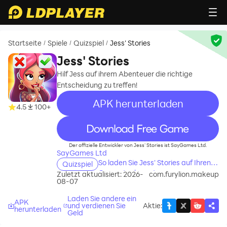
Startseite
Spiele
Quizspiel
Jess' Stories
/
/
/
Jess' Stories
Hilf Jess auf ihrem Abenteuer die richtige
Entscheidung zu treffen!
APK herunterladen
4.5
100+
recommend
Der offizielle Entwickler von Jess' Stories ist SayGames Ltd.
SayGames Ltd
So laden Sie Jess' Stories auf Ihren
Quizspiel
Computer herunter
Zuletzt aktualisiert: 2026-
com.furylion.makeup
08-07
Laden Sie andere ein
APK
und verdienen Sie
Aktie
:
herunterladen
Geld