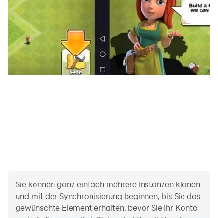
Renovierung des Hauses, wähle das perfekte Design
und die Inneneinrichtung, um ein luxuriöses Heim für
einen aufstrebenden Internetstar zu schaffen 🏰.
🌟Gehe viral
Der große Plan von Jess ist es, PikPok-Influencerin zu
werden. Aber der Weg in die Herzen ihrer Fans im
Internet ist lang, mühselig und voller möglicher Fallen.
Bahne dir mit Jess einen Weg zu Internetruhm und
Glück, nimm virale Videos und Herausforderungen auf,
sammle Follower und werde ein echter Internetstar.
🕹️ DAS SPIEL LÄUFT 💥
Suchst du nach einem Gelegenheitsspiel, das voller
Sie können ganz einfach mehrere Instanzen klonen
Abenteuer, Rätsel, Romantik, Entscheidungen, Drama,
und mit der Synchronisierung beginnen, bis Sie das
gewünschte Element erhalten, bevor Sie Ihr Konto
Mode, Umstyling, Renovierung und einer Menge Spaß