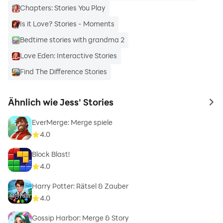
Chapters: Stories You Play
Is it Love? Stories - Moments
Bedtime stories with grandma 2
Love Eden: Interactive Stories
Find The Difference Stories
Ähnlich wie Jess' Stories
to 
EverMerge: Merge spiele
4.0
Block Blast!
4.0
Harry Potter: Rätsel & Zauber
4.0
Gossip Harbor: Merge & Story