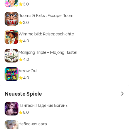
3.0
Rooms & Exits : Escape Room
3.0
Wimmelbild: Reisegeschichte
4.0
Mahjong Triple – Majong Rästel
4.0
Arrow Out
4.0
Neueste Spiele
to 
Пантеон: Падение Богинь
5.0
Небесная сага