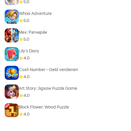
5.0
Whoa Adventure
5.0
Мех: Рагнарёк
5.0
Lily's Diary
4.0
Cash Number – Geld verdienen
4.0
Art Story: Jigsaw Puzzle Game
4.0
Block Flower: Wood Puzzle
4.0