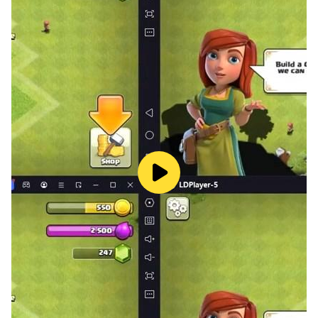
ganzen Welt ist, egal, wo ihre Geschichte sie hinführt!
❤️
Zeit für Romantik
Hilf Jess dabei, neue Freunde und die wahre Liebe ❤ in
diesem Rollenspiel zu finden, indem du auf eine Reihe
von immer außergewöhnlicheren Dates gehst.
Begegnungen mit riesigen Vögeln, Geheimbasen, TV-
Kochshows, Abenteuer auf einem aktiven Vulkan und
viele weitere verrückte Geschichten erwarten Jess auf
ihrer langen und beschwerlichen Reise auf dem Weg
zur wahren Liebe.
🏡Verbesserungspotenzial
Jess hat ein großes Haus von ihrem exzentrischen
Großvater geerbt, aber dieses einst so schöne
Herrenhaus ist nun in einem fürchterlichen Zustand 🏚️.
Hilf Jess in diesem Spiel bei der Entrümpelung und