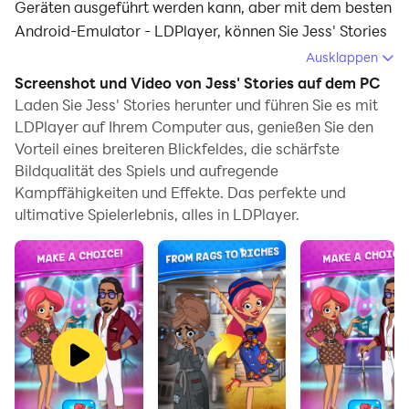
Geräten ausgeführt werden kann, aber mit dem besten
Android-Emulator - LDPlayer, können Sie Jess' Stories
herunterladen und auf Ihrem Computer ausführen.
Ausklappen
Screenshot und Video von Jess' Stories auf dem PC
Beim Ausführen von Jess' Stories auf Ihrem Computer
Laden Sie Jess' Stories herunter und führen Sie es mit
können Sie auf einem großen Bildschirm klar
LDPlayer auf Ihrem Computer aus, genießen Sie den
navigieren, und das Steuern von Anwendungen mit
Vorteil eines breiteren Blickfeldes, die schärfste
Maus und Tastatur ist viel schneller als das Berühren
Bildqualität des Spiels und aufregende
des Bildschirms, und Sie müssen sich nie um die
Kampffähigkeiten und Effekte. Das perfekte und
Leistung Ihres Geräts sorgen.
ultimative Spielerlebnis, alles in LDPlayer.
Dank der Multi-Instanz- und
Synchronisationsfunktionen können Sie auch mehrere
Apps und Konten auf Ihrem Computer ausführen.
Die Funktion zum Übertragen von Dateien zwischen
dem Emulator und dem Computer erleichtert auch das
Teilen von Fotos, Videos und Dateien.