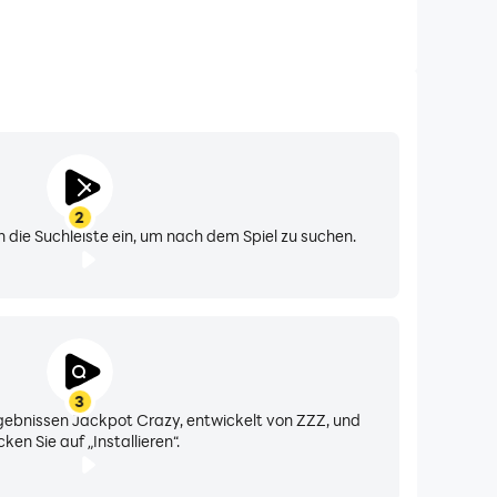
2
 die Suchleiste ein, um nach dem Spiel zu suchen.
3
ebnissen Jackpot Crazy, entwickelt von ZZZ, und
cken Sie auf „Installieren“.