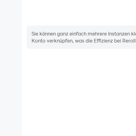
Sie können ganz einfach mehrere Instanzen kl
Konto verknüpfen, was die Effizienz bei Rerol
Dank der hohen FPS-Unterstützung sind die Grafik
flüssiger und die Aktionen flüssiger, was das visuell
das Jackpot Crazy-Spiel ver