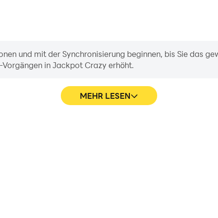
onen und mit der Synchronisierung beginnen, bis Sie das gew
l-Vorgängen in Jackpot Crazy erhöht.
MEHR LESEN
en von Jackpot Crazy-Spielen
Erfassen Sie ganz einfach I
e Erlebnis und das Eintauchen in
helfen Sie dabei, Fahrtechn
bessert.
Spielerlebnis