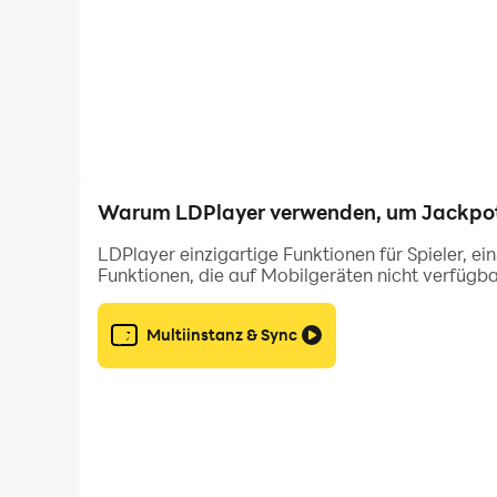
★★★Wonderful tasks and activities★★★
Daily tasks give rich gold coins, a variety of a
activities
Warum LDPlayer verwenden, um Jackpot 
LDPlayer einzigartige Funktionen für Spieler, e
Funktionen, die auf Mobilgeräten nicht verfügba
Multiinstanz & Sync