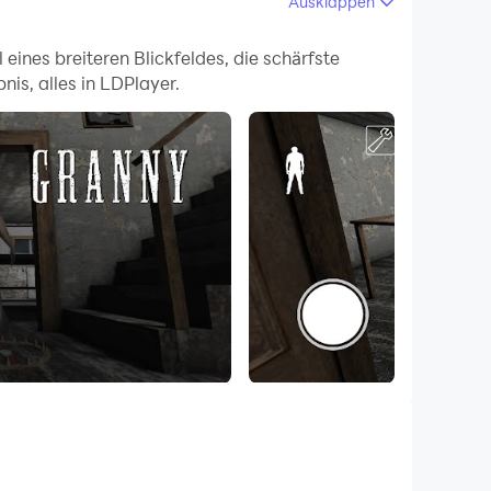
Ausklappen
eines breiteren Blickfeldes, die schärfste
is, alles in LDPlayer.
r daher alles geben um so schnell wie möglich
tet der pure Horror auf dich also halte dich
erstecken. Bist du zu langsam… Naja besser,
aler zu machen.
 Suche sie, achte aber darauf, dabei nicht