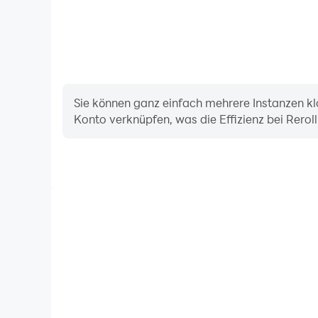
Sie können ganz einfach mehrere Instanzen kl
Konto verknüpfen, was die Effizienz bei Rerol
Dank der hohen FPS-Unterstützung sind die Grafiken
und die Aktionen flüssiger, was das visuelle Erleb
Granny-Spiel verbesser