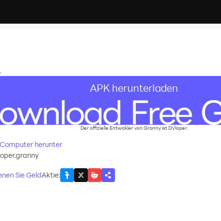
.
APK herunterladen
Der offizielle Entwickler von Granny ist DVloper.
n Computer herunter
oper.granny
enen Sie Geld
Aktie
: