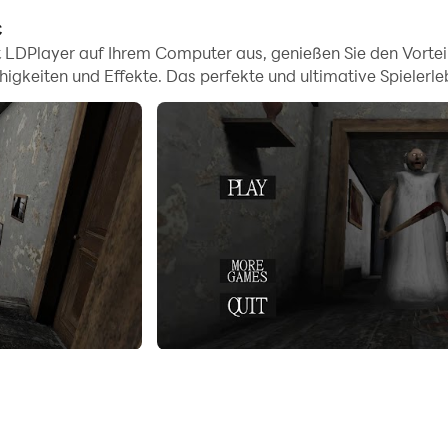
C
 LDPlayer auf Ihrem Computer aus, genießen Sie den Vorteil 
gkeiten und Effekte. Das perfekte und ultimative Spielerlebn
eiß was sie als nächstes machen wird. Als Spieler müsst ih
st, desto schwieriger wird es. Jede Minute und Situation war
- Granny hört alles.
 Manchmal musst du dich unter Betten oder in Schränken v
 9 um das Spielerlebnis auf einem größeren Monitor noch re
tände versteckt, ohne die ein Entkommen nicht möglich ist.
u spaßen.