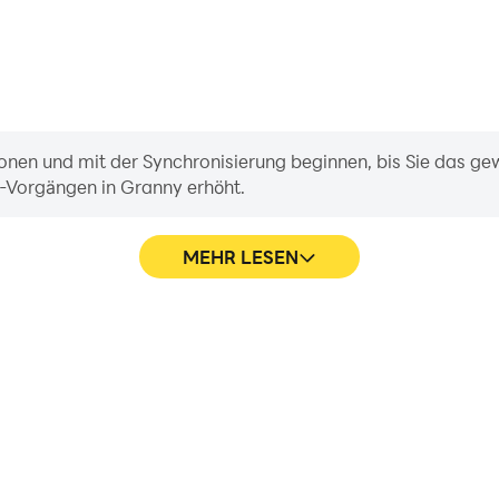
onen und mit der Synchronisierung beginnen, bis Sie das gew
l-Vorgängen in Granny erhöht.
MEHR LESEN
 von Granny-Spielen flüssiger
Erfassen Sie ganz einfach Ihr
nis und das Eintauchen in das
dabei, Fahrtechniken zu erlern
t.
und E