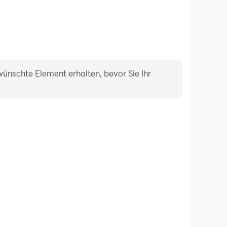
ünschte Element erhalten, bevor Sie Ihr
Videorecorder
e Leistung und Ihr Gameplay in Granny und helfen Sie
en und zu verbessern, oder teilen Sie Spielerlebnisse
rfolge mit anderen Spielern.