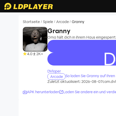
Startseite
Spiele
Arcade
Granny
/
/
/
Granny
Oma hält dich in ihrem Haus eingesperrt
4.0
2K+
recommend
DVloper
So laden Sie Granny auf Ihre
Arcade
Zuletzt aktualisiert: 2026-08-07
com.dvl
APK herunterladen
Laden Sie andere ein und verdi