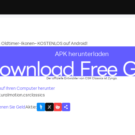
en Oldtimer-Ikonen– KOSTENLOS auf Android!
APK herunterladen
Der offizielle Entwickler von CSR Classics ist Zynga.
 auf Ihren Computer herunter
uralmotion.csrclassics
enen Sie Geld
Aktie
: