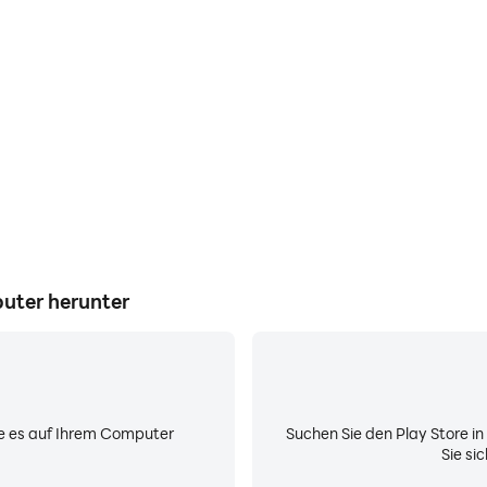
Ver
Gameplay in CSR Classics und
Vermeiden Sie lästige Telefon
 verbessern, oder teilen Sie
dafür, dass Sie sich währ
eren Spielern.
besseres Spielerleb
puter herunter
Sie es auf Ihrem Computer
Suchen Sie den Play Store i
Sie si