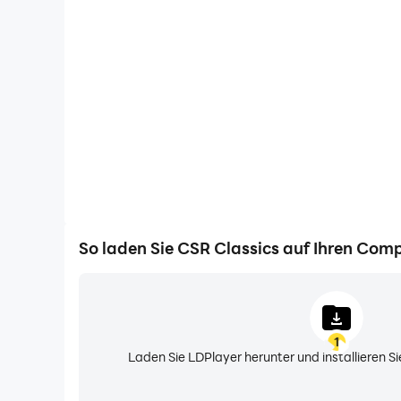
Videorecorder
Erfassen Sie ganz einfach Ihre Leistung und Ihr 
helfen Sie dabei, Fahrtechniken zu erlernen und zu
Spielerlebnisse und Erfolge mit and
So laden Sie CSR Classics auf Ihren Com
1
Laden Sie LDPlayer herunter und installieren 