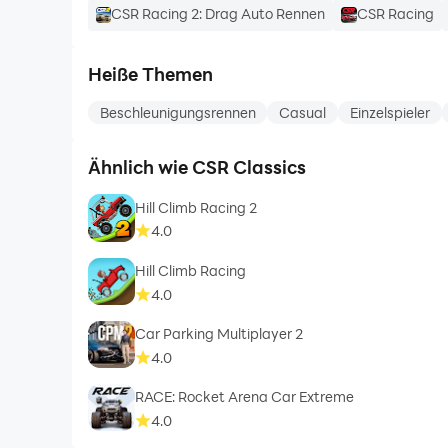
CSR Racing 2: Drag Auto Rennen
CSR Racing
Heiße Themen
Beschleunigungsrennen
Casual
Einzelspieler
Ähnlich wie CSR Classics
Hill Climb Racing 2
4.0
Hill Climb Racing
4.0
Car Parking Multiplayer 2
4.0
RACE: Rocket Arena Car Extreme
4.0