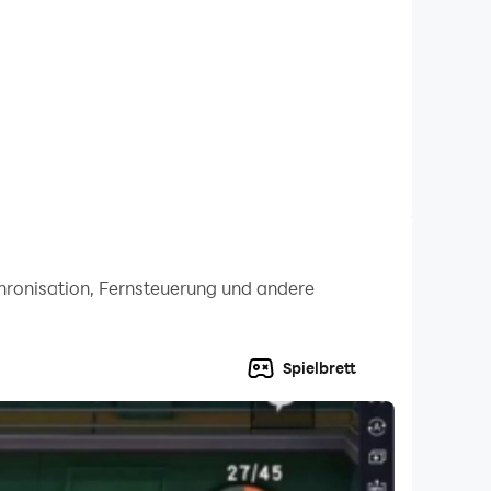
Zeug dazu, die Straße zu beherrschen?
durch echtes Geld gekauft werden können.
erstelle eine PIN und aktiviere anschließend
uss einzugeben.
chronisation, Fernsteuerung und andere
en ist da!
Spielbrett