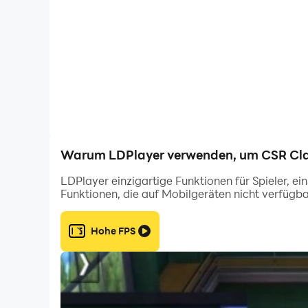
Nimm es mit den Banden der Stadt auf und stell
Erfordert 1 GB RAM-Speicher und Android 4.0 o
BITTE BEACHTEN! Das Spielen von CSR Classics 
Um unbefugte Käufe zu vermeiden, wähle im Eins
die Option „PIN für Käufe verwenden“. Du wirst 
Warum LDPlayer verwenden, um CSR Clas
CSR Classics wird von NaturalMotion Games h
LDPlayer einzigartige Funktionen für Spieler, e
Funktionen, die auf Mobilgeräten nicht verfügba
PROBIERE CSR RACING 2 AUS – Das nächste Kapit
https://play.google.com/store/apps/details?i
Hohe FPS
Lerne andere Spieler kennen und erfahre mehr 
Facebook: http://www.facebook.com/CSRRac
Twitter: @CSRRacing (http://twitter.com/CSRRa