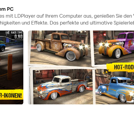
dem PC
die vielfältigen Streckendesigns im Spiel sowie die reich
es mit LDPlayer auf Ihrem Computer aus, genießen Sie den Vor
gkeiten und Effekte. Das perfekte und ultimative Spielerlebn
rfunktion, alle Rennen und spannenden Spielinhalte einfach
net. Beginnen Sie jetzt mit dem Herunterladen von CSR Clas
enlegenden der letzten 60 Jahre werden in CSR Classics
ERGESTELLTEN AUTOS wie dem Shelby Mustang GT500, Fo
ercedes, Plymouth, Pontiac, Shelby und mehr!
e Autos von Rostlauben in hübsche Rennlegenden!
SL, Dodge Superbee gg. Chevrolet Camaro, Ford Mustang 