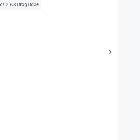
ics PRO: Drag Race
to same typ