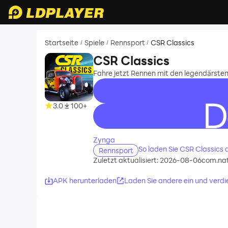
Startseite
Spiele
Rennsport
CSR Classics
/
/
/
CSR Classics
Fahre jetzt Rennen mit den legendärst
3.0
100+
recommend
Zynga
So laden Sie CSR Classics
Rennsport
Zuletzt aktualisiert: 2026-08-06
com.nat
APK herunterladen
Laden Sie andere ein und verdi