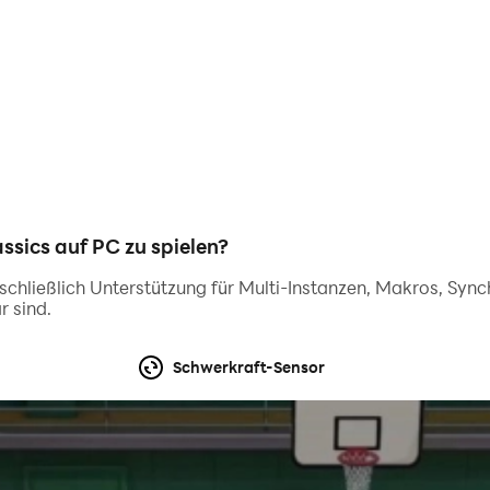
e dich den härtesten Rennfahrern da draußen. Hast du das 
der höher.
ist kostenlos, jedoch enthält das Spiel Gegenstände, die 
tellungsmenü von Google Play „PIN festlegen oder ändern“, 
folglich dazu aufgefordert, deine PIN vor jedem Kaufabschl
sics auf PC zu spielen?
erausgegeben.
inschließlich Unterstützung für Multi-Instanzen, Makros, Syn
r sind.
el der erfolgreichsten Spielreihe für Beschleunigungsrenn
d=com.naturalmotion.customstreetracer2&hl=de_de
Schwerkraft-Sensor
über CSR:
ingGame
cing)