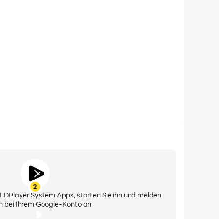
meiden Sie Störungen
anrufe beim Spielen von CSR Classics und sorgen Sie
end der Wettbewerbe konzentrieren können, um ein
nis und eine bessere Leistung zu erzielen.
2
n LDPlayer System Apps, starten Sie ihn und melden
ch bei Ihrem Google-Konto an