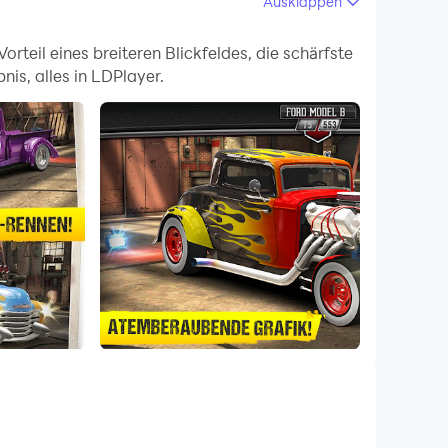
Ausklappen
en Funktionen und Umgebungsänderungen
teil eines breiteren Blickfeldes, die schärfste
is, alles in LDPlayer.
 aufzunehmen, was sich hervorragend zum Teilen
sics und spielen Sie es auf Ihrem Computer!
 wieder zum Leben erweckt.
rd GT40, Plymouth Superbird und anderen
gg. Skyline GT-R!