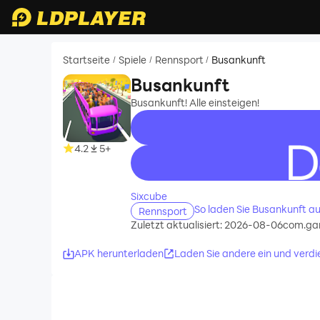
Startseite
Spiele
Rennsport
Busankunft
/
/
/
Busankunft
Busankunft! Alle einsteigen!
4.2
5+
recommend
Sixcube
So laden Sie Busankunft a
Rennsport
Zuletzt aktualisiert: 2026-08-06
com.gam
APK herunterladen
Laden Sie andere ein und verdi