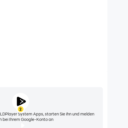
meiden Sie Störungen
nanrufe beim Spielen von Busankunft und sorgen Sie
end der Wettbewerbe konzentrieren können, um ein
nis und eine bessere Leistung zu erzielen.
2
n LDPlayer System Apps, starten Sie ihn und melden
ch bei Ihrem Google-Konto an