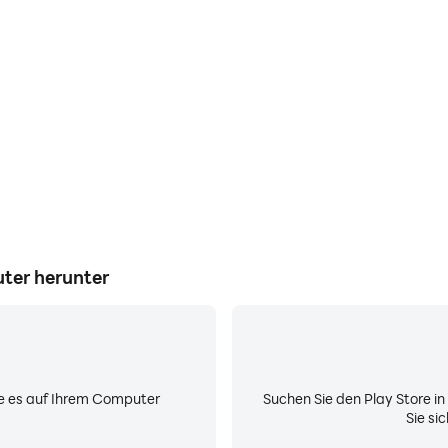
Ver
eplay in Busankunft und helfen
Vermeiden Sie lästige Telefo
rbessern, oder teilen Sie
dafür, dass Sie sich währ
eren Spielern.
besseres Spielerleb
ter herunter
Sie es auf Ihrem Computer
Suchen Sie den Play Store i
Sie si