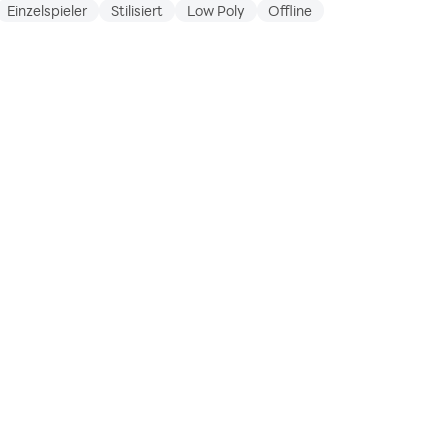
Einzelspieler
Stilisiert
Low Poly
Offline