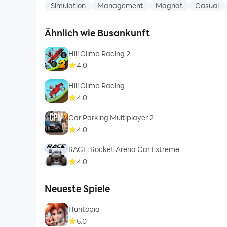
Simulation
Management
Magnat
Casual
Ähnlich wie Busankunft
Hill Climb Racing 2
4.0
Hill Climb Racing
4.0
Car Parking Multiplayer 2
4.0
RACE: Rocket Arena Car Extreme
4.0
Neueste Spiele
Huntopia
5.0