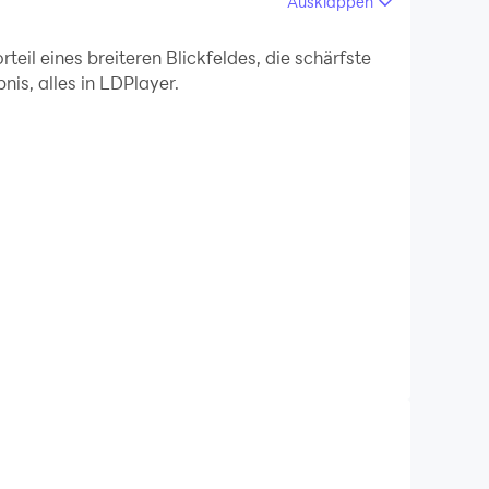
Ausklappen
en Funktionen und Umgebungsänderungen
il eines breiteren Blickfeldes, die schärfste
is, alles in LDPlayer.
 aufzunehmen, was sich hervorragend zum Teilen
ft und spielen Sie es auf Ihrem Computer!