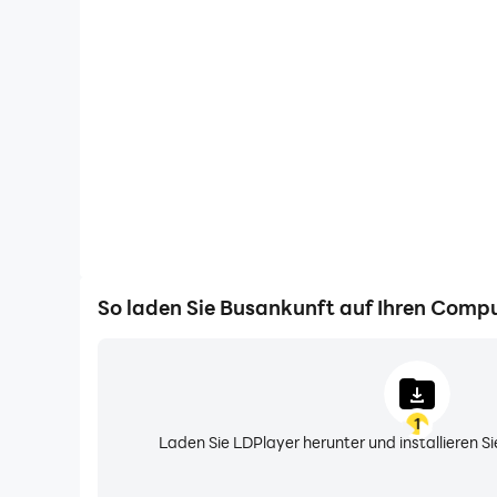
Videorecorder
Erfassen Sie ganz einfach Ihre Leistung und Ihr Gam
Sie dabei, Fahrtechniken zu erlernen und zu ve
Spielerlebnisse und Erfolge mit and
So laden Sie Busankunft auf Ihren Compu
1
Laden Sie LDPlayer herunter und installieren 