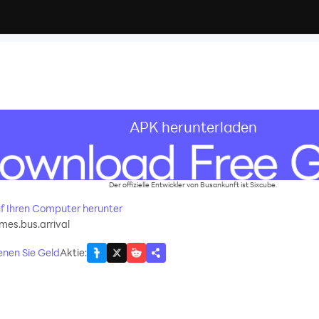
APK herunterladen
Der offizielle Entwickler von Busankunft ist Sixcube.
uf Ihren Computer herunter
es.bus.arrival
enen Sie Geld
Aktie
: