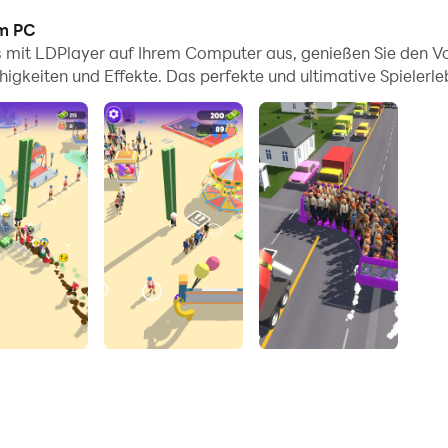
em PC
die vielfältigen Streckendesigns im Spiel sowie die reich
 mit LDPlayer auf Ihrem Computer aus, genießen Sie den Vorte
gkeiten und Effekte. Das perfekte und ultimative Spielerlebn
rfunktion, alle Rennen und spannenden Spielinhalte einfach
net. Beginnen Sie jetzt mit dem Herunterladen von Busankun
hr Ziel, um Geld zu verdienen und aufzusteigen.