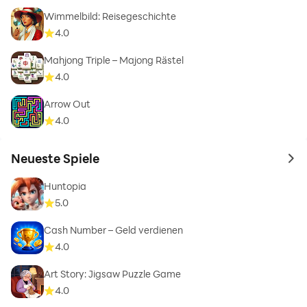
Wimmelbild: Reisegeschichte
4.0
Mahjong Triple – Majong Rästel
4.0
Arrow Out
4.0
Neueste Spiele
to 
Huntopia
5.0
Cash Number – Geld verdienen
4.0
Art Story: Jigsaw Puzzle Game
4.0