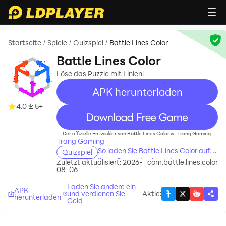
Startseite
Spiele
Quizspiel
Battle Lines Color
/
/
/
Battle Lines Color
Löse das Puzzle mit Linien!
APK herunterladen
4.0
5+
recommend
Der offizielle Entwickler von Battle Lines Color ist Trang Gaming.
Trang Gaming
So laden Sie Battle Lines Color auf
Quizspiel
Ihren Computer herunter
Zuletzt aktualisiert: 2026-
com.battle.lines.color
08-06
Laden Sie andere ein
APK
und verdienen Sie
Aktie
:
herunterladen
Geld