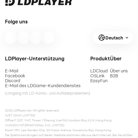
Folge uns
Deutsch
LDPlayer-Unterstützung
Produkt
Über
E-Mail
LDCloud
Über uns
Facebook
OSLink
B2B
Discord
EasyFun
E-Mail des LDGame-Kundendienstes
(Umgang mit LD-Konto- und Aufladeproblemen)
2026 LDPlayer.net. All rights reserved.
JUST OKAY LIMITED
Office F, 12/F, YHC Tower, 1 Sheung Yuet Rd, Kowloon Bay, KLN, Hong Kong
XUANZHI INTERNATIONAL CO., LIMITED
Room 1911, Lee Garden One, 33 Hysan Avenue, Causeway Bay, Hong Kong
Die Spielanwendungen auf dieser Website stammen alle aus dem Internet. Bei Verstößen