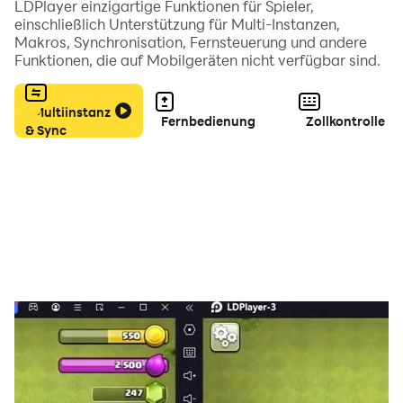
LDPlayer einzigartige Funktionen für Spieler,
einschließlich Unterstützung für Multi-Instanzen,
Makros, Synchronisation, Fernsteuerung und andere
★ EIGENSCHAFTEN & WIE MAN SPIELT:
Funktionen, die auf Mobilgeräten nicht verfügbar sind.
• Platzieren Sie die Punkte geschickt, um mehr Farbe zu
Multiinstanz
sammeln.
Fernbedienung
Zollkontrolle
& Sync
• Hunderte von Levels zum Spielen und Lösen.
• Ein-Finger-Steuerung.
• Beobachten Sie den Farbfluss in diesem
entspannenden Spiel.