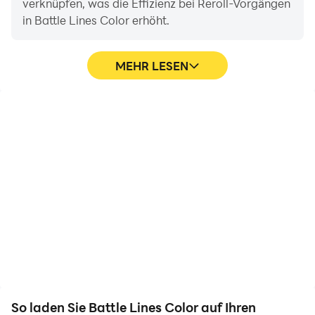
verknüpfen, was die Effizienz bei Reroll-Vorgängen
in Battle Lines Color erhöht.
MEHR LESEN
Videorecorder
Dank der hohen FPS-
Erfassen Sie ganz einfach
Unterstützung sind die
Ihre Leistung und Ihr
Grafiken von Battle Lines
Gameplay in Battle Lines
Color-Spielen flüssiger
Color und helfen Sie
und die Aktionen
dabei, Fahrtechniken zu
flüssiger, was das visuelle
erlernen und zu
Erlebnis und das
verbessern, oder teilen
Eintauchen in das Battle
Sie Spielerlebnisse und
Lines Color-Spiel
Erfolge mit anderen
verbessert.
Spielern.
So laden Sie Battle Lines Color auf Ihren