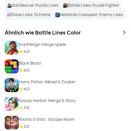
Rail Rescue: Puzzle Lines
Battle Lines: Puzzle Fighter
Draw Lines To Home
Warlords Conquest: Enemy Lines
Ähnlich wie Battle Lines Color
to 
EverMerge: Merge spiele
4.0
Block Blast!
4.0
Harry Potter: Rätsel & Zauber
4.0
Gossip Harbor: Merge & Story
3.0
Rooms & Exits : Escape Room
3.0