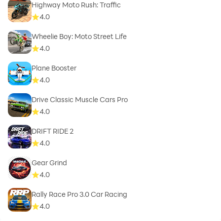
Highway Moto Rush: Traffic
4.0
Wheelie Boy: Moto Street Life
4.0
Plane Booster
4.0
Drive Classic Muscle Cars Pro
4.0
DRIFT RIDE 2
4.0
Gear Grind
4.0
Rally Race Pro 3.0 Car Racing
4.0