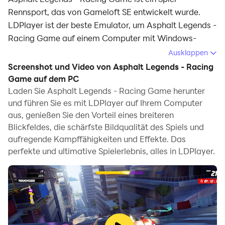
Rennsport, das von Gameloft SE entwickelt wurde.
LDPlayer ist der beste Emulator, um Asphalt Legends -
Racing Game auf einem Computer mit Windows-
Betriebssystem zu spielen. Er bietet leistungsstarke
Ausklappen
Funktionen, um Ihnen ein intensives Spielerlebnis im
Screenshot und Video von Asphalt Legends - Racing
Spiel Asphalt Legends - Racing Game zu ermöglichen.
Game auf dem PC
Laden Sie Asphalt Legends - Racing Game herunter
Wenn Sie Asphalt Legends - Racing Game auf Ihrem
und führen Sie es mit LDPlayer auf Ihrem Computer
Computer spielen, und wenn Sie Ihr Gamepad
aus, genießen Sie den Vorteil eines breiteren
verwenden möchten, um das Spiel zu steuern, kann die
Blickfeldes, die schärfste Bildqualität des Spiels und
von LDPlayer automatisch aktiviert erkannte
aufregende Kampffähigkeiten und Effekte. Das
Gamepad-Erkennung Ihnen helfen, die Steuerung mit
perfekte und ultimative Spielerlebnis, alles in LDPlayer.
nur wenigen einfachen Klicks anzupassen und ein
intensiveres und realistischeres Rennerlebnis zu
genießen.
Mit Unterstützung von hohen Bildraten werden die
vielfältigen Streckendesigns im Spiel sowie die reichen