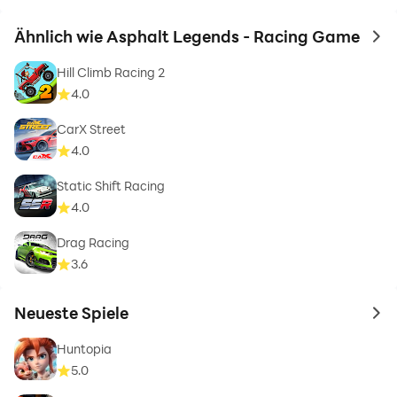
Facebook: https://gmlft.co/ALU_Facebook
Ähnlich wie Asphalt Legends - Racing Game
Twitter: https://gmlft.co/ALU_X
to 
Instagram: https://gmlft.co/ALU_Instagram
Hill Climb Racing 2
YouTube: https://gmlft.co/ALU_YouTube
4.0
Foren: https://discord.com/invite/asphaltlegends
CarX Street
Nutzungsbedingungen:
4.0
http://www.gameloft.com/de/conditions-of-use
Datenschutzerklärung:
Static Shift Racing
http://www.gameloft.com/de/privacy-notice
4.0
Endbenutzer-Lizenzvereinbarung:
Drag Racing
http://www.gameloft.com/de/eula
3.6
Cookies-Richtlinie:
https://www.gameloft.com/de/legal/showcase-
Neueste Spiele
cookie-policy
to 
Huntopia
5.0