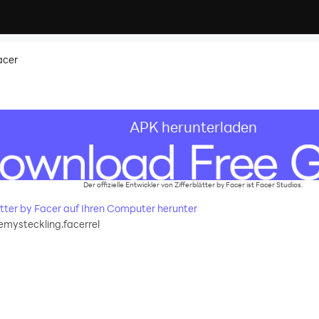
acer
APK herunterladen
Der offizielle Entwickler von Zifferblätter by Facer ist Facer Studios.
lätter by Facer auf Ihren Computer herunter
emysteckling.facerrel