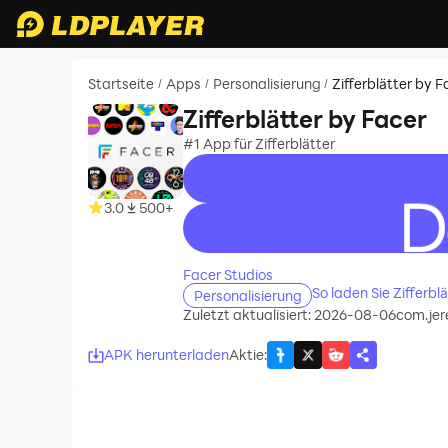
Startseite
Apps
Personalisierung
Zifferblätter by F
/
/
/
Zifferblätter by Facer
#1 App für Zifferblätter
3.0
500+
recommend
Facer Studios
So laden Sie Zifferb
Personalisierung
Zuletzt aktualisiert: 2026-08-06
com.jer
APK herunterladen
Aktie
: