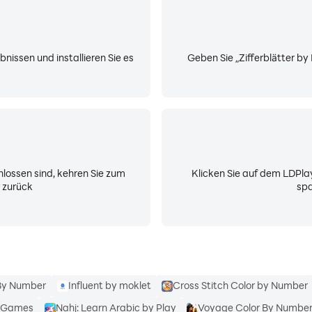
rfügbar.
AUF WEAR OS 6)
nissen und installieren Sie es
Geben Sie „Zifferblätter by
die über Google Play heruntergeladen werden können.
. Neuere Pixel- und Samsung-Galaxy-Uhren sind bereits akt
unsere Legacy-Facer-App weiterhin mit unserem umfangrei
4. Januar 2026 aus dem Play Store.
lossen sind, kehren Sie zum
Klicken Sie auf dem LDPla
lteren Uhren nicht mehr möglich.
 zurück
spa
eren Abonnements & gekaufte Zifferblätter weiterhin. Verlän
01249734-Sync-your-first-watch-face-on-Facer-WearOS-Tize
By Number
Influent by moklet
Cross Stitch Color by Number
ATCHES KOMPATIBEL
F. Games
Nahj: Learn Arabic by Play
Voyage Color By Numbe