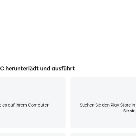
ferblätter von talentierten Designern. Entdecke klassische ana
 Styles und vieles mehr.
ol unter
 ganz ohne Programmierkenntnisse – und erreiche Millionen v
uf Facer können uns unter hello@facer.io kontaktieren, um 
PC herunterlädt und ausführt
eld zu verdienen.
uf 1 gekoppelten Uhr
Sie es auf Ihrem Computer
Suchen Sie den Play Store i
Sie si
deinem Smartphone
 ein, die Googles Watch Face Format unterstützt – leistungs