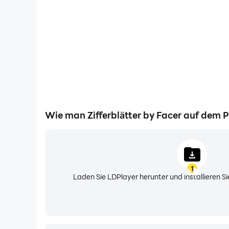
TAUSENDE VON DESIGNS
Sorgfältig kuratierte Kollektionen originaler Zif
saisonale, kreative, einzigartige & künstlerische
ERSTELLE DEINE EIGENEN ZIFFERBLÄTTER
Erstelle deine Designs mit dem Facer Creator To
https://www.facer.io/creator
Veröffentliche deine Zifferblätter auf Facer –
Talentierte Künstler mit hohen Downloadzahlen a
Wie man Zifferblätter by Facer auf dem 
Designer zu werden und mit Premium-Designs G
WEAR OS NUTZER
Installiere Facer auf deinem Smartphone UND a
1
Aktiviere das Facer-Zifferblatt auf deiner Uhr
Laden Sie LDPlayer herunter und installieren 
Wechsle Zifferblätter über die Facer-App auf 
WEAR OS 6 (JULI 2025)
Mit Wear OS 6 führt Facer eine neue Architektur