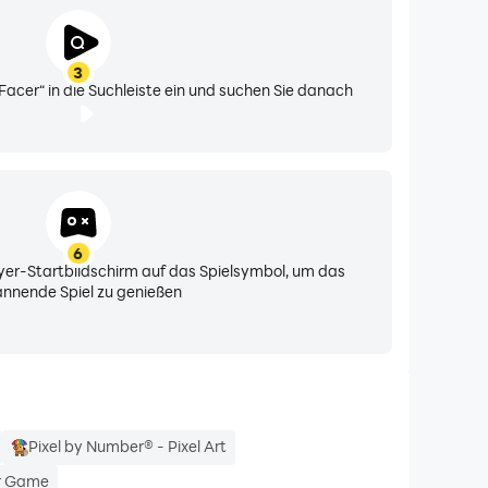
3
 Facer“ in die Suchleiste ein und suchen Sie danach
ualisiert.
chen Katalog.
6
yer-Startbildschirm auf das Spielsymbol, um das
nnende Spiel zu genießen
gerungen oder neue Käufe sind nur mit Wear OS 6
n-smartwatches
Pixel by Number® - Pixel Art
r Game