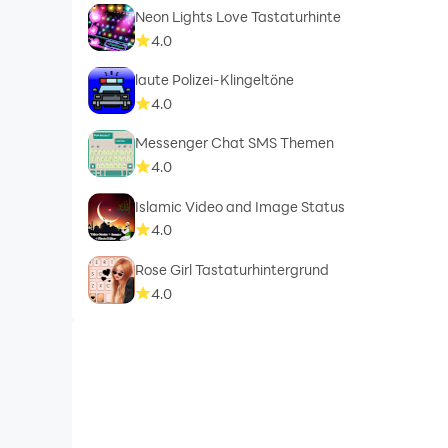
support@facer.io
Neon Lights Love Tastaturhinte
https://help.facer.io/hc/en-us/requests/new
4.0
Wenn dir unsere Zifferblätter gefallen, freuen w
laute Polizei-Klingeltöne
4.0
VERBINDEN
Facebook
Messenger Chat SMS Themen
4.0
https://www.facebook.com/groups/facercommu
Facer Creator & Community
Islamic Video and Image Status
www.facer.io
4.0
Instagram
Rose Girl Tastaturhintergrund
https://instagram.com/getfacer/
4.0
Twitter
https://twitter.com/GetFacer