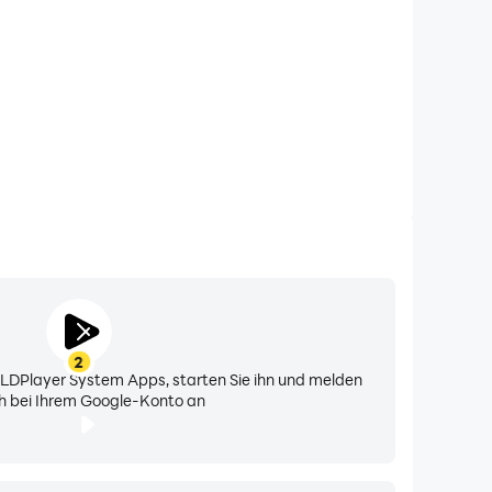
loge, digitale, hybride, Health- & Fitness-,
on Smartwatch-Nutzern!
Teil unserer Community zertifizierter Facer-
2
n LDPlayer System Apps, starten Sie ihn und melden
ch bei Ihrem Google-Konto an
stärker, besonders bei der Akkulaufzeit.