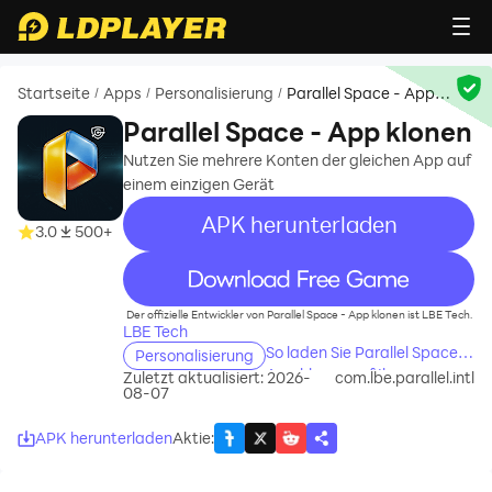
Startseite
Apps
Personalisierung
Parallel Space - App
/
/
/
klonen
Parallel Space - App klonen
Nutzen Sie mehrere Konten der gleichen App auf
einem einzigen Gerät
APK herunterladen
3.0
500+
recommend
Der offizielle Entwickler von Parallel Space - App klonen ist LBE Tech.
LBE Tech
So laden Sie Parallel Space -
Personalisierung
App klonen auf Ihren
Zuletzt aktualisiert: 2026-
com.lbe.parallel.intl
08-07
Computer herunter
APK herunterladen
Aktie
: