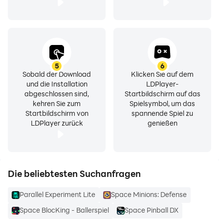
★ Wechseln Sie mühelos zwischen Konten
• Nutzen Sie mehrere Konten gleichzeitig und wechseln
Sie nahtlos mit einem einzigen Fingertipp
Highlights:
5
6
Sobald der Download
Klicken Sie auf dem
• Leistungsstark, stabil und benutzerfreundlich
und die Installation
LDPlayer-
• Einzigartig: aufbauend auf multiDroid, der ersten
abgeschlossen sind,
Startbildschirm auf das
Anwendungsvirtualisierungs-Engine für Android
kehren Sie zum
Spielsymbol, um das
Startbildschirm von
spannende Spiel zu
LDPlayer zurück
genießen
---
Hinweise:
• Einschränkung: Aufgrund von Richtlinien- oder
Die beliebtesten Suchanfragen
technischen Beschränkungen werden einige Apps in
Parallel Space nicht unterstützt, wie beispielsweise
Parallel Experiment Lite
Space Minions: Defense
Apps, die das Flag REQUIRE_SECURE_ENV
Space BlocKing - Ballerspiel
Space Pinball DX
deklarieren.