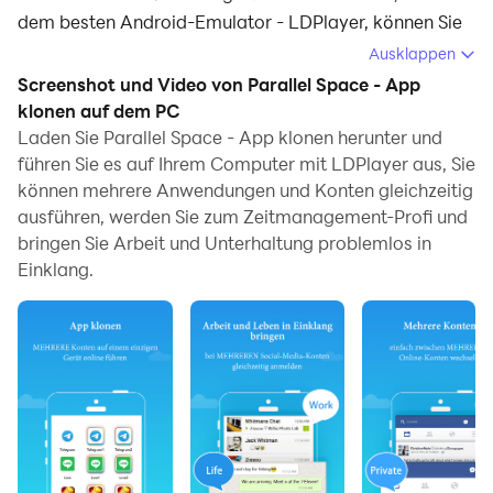
dem besten Android-Emulator - LDPlayer, können Sie
Parallel Space - App klonen herunterladen und auf
Ausklappen
Ihrem Computer ausführen.
Screenshot und Video von Parallel Space - App
klonen auf dem PC
Beim Ausführen von Parallel Space - App klonen auf
Laden Sie Parallel Space - App klonen herunter und
Ihrem Computer können Sie auf einem großen
führen Sie es auf Ihrem Computer mit LDPlayer aus, Sie
Bildschirm klar navigieren, und das Steuern von
können mehrere Anwendungen und Konten gleichzeitig
Anwendungen mit Maus und Tastatur ist viel schneller
ausführen, werden Sie zum Zeitmanagement-Profi und
als das Berühren des Bildschirms, und Sie müssen sich
bringen Sie Arbeit und Unterhaltung problemlos in
nie um die Leistung Ihres Geräts sorgen.
Einklang.
Dank der Multi-Instanz- und
Synchronisationsfunktionen können Sie auch mehrere
Apps und Konten auf Ihrem Computer ausführen.
Die Funktion zum Übertragen von Dateien zwischen
dem Emulator und dem Computer erleichtert auch das
Teilen von Fotos, Videos und Dateien.