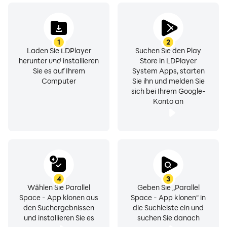
mehrere Konten und schützen Sie Ihre Privatsphäre mit
Parallel Space!
1
2
★ Melden Sie sich auf einem Gerät bei mehreren
Laden Sie LDPlayer
Suchen Sie den Play
Konten an
herunter und installieren
Store in LDPlayer
• Trennen Sie zwischen privaten und geschäftlichen
Sie es auf Ihrem
System Apps, starten
Computer
Sie ihn und melden Sie
Konten
sich bei Ihrem Google-
• Erkunden Sie verschiedene Spielpfade und leveln Sie
Konto an
mehrere Konten gleichzeitig auf
• Halten Sie die Daten der einzelnen Konten getrennt
und organisiert
★ Schützen Sie Ihre Privatsphäre mit versteckten Apps
• Schützen Sie sensible Apps in Ihrem privaten Bereich,
4
3
Wählen Sie Parallel
Geben Sie „Parallel
fern von neugierigen Blicken
Space - App klonen aus
Space - App klonen“ in
• Verbessern Sie die Privatsphäre mit einer sicheren
den Suchergebnissen
die Suchleiste ein und
Sperre
und installieren Sie es
suchen Sie danach