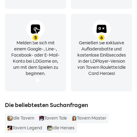
5
6
Melden Sie sich mit
Genießen Sie exklusive
einem Google-, Line-,
Aufladerabatte und
Facebook- oder E-Mail-
kostenlose Einlösecodes
Konto bei LDGame an,
in der LDPlayer-Version
um mit dem Spielen zu
von Tavern Roulette:Idle
beginnen.
Card Heroes!
Die beliebtesten Suchanfragen
Idle Tavern
Tavern Tale
Tavern Master
Tavern Legend
Idle Heroes