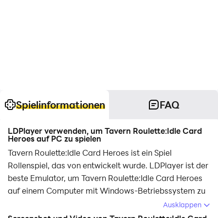
Spielinformationen
FAQ
LDPlayer verwenden, um Tavern Roulette:Idle Card
Heroes auf PC zu spielen
Tavern Roulette:Idle Card Heroes ist ein Spiel
Rollenspiel, das von entwickelt wurde. LDPlayer ist der
beste Emulator, um Tavern Roulette:Idle Card Heroes
auf einem Computer mit Windows-Betriebssystem zu
spielen. Er kann leistungsstarke Funktionen
Ausklappen
bereitstellen, um Ihnen zu helfen, eine spannende