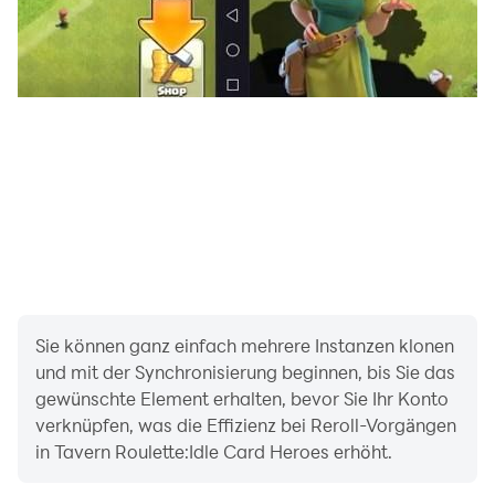
Sie können ganz einfach mehrere Instanzen klonen
und mit der Synchronisierung beginnen, bis Sie das
gewünschte Element erhalten, bevor Sie Ihr Konto
verknüpfen, was die Effizienz bei Reroll-Vorgängen
in Tavern Roulette:Idle Card Heroes erhöht.